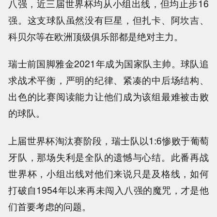
八强，近三届世界杯均从小组出线，但均止步16
强。这支球队虽然没有巨星，但扎卡、阿坎吉、
科贝尔等在欧洲顶级俱乐部都是绝对主力。
瑞士前国脚雅金2021年成为国家队主帅。球队追
求战术平衡，严明的纪律、紧凑的中后场结构、
出色的比赛阅读能力让他们成为该组最难被击败
的球队。
上届世界杯淘汰赛阶段，瑞士队以1:6惨败于葡萄
牙队，那场失利是全队的遗憾与心结。此番再战
世界杯，小组出线对他们来说只是及格线，如何
打破自1954年以来再未闯入八强的魔咒，才是他
们首要考虑的问题。