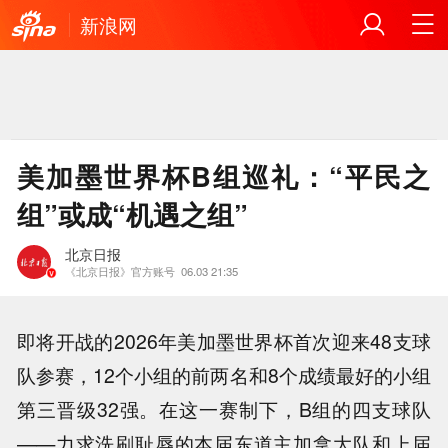
新浪网
美加墨世界杯B组巡礼：“平民之
组”或成“机遇之组”
北京日报
《北京日报》官方账号
06.03 21:35
即将开战的2026年美加墨世界杯首次迎来48支球
队参赛，12个小组的前两名和8个成绩最好的小组
第三晋级32强。在这一赛制下，B组的四支球队
——力求洗刷耻辱的本届东道主加拿大队和上届