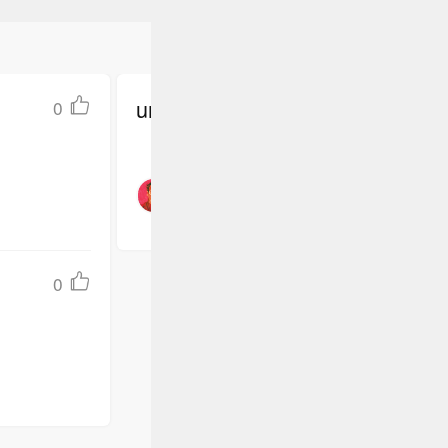
undefined
0
0