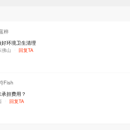
e蓝梓
做好环境卫生清理
东佛山
回复TA
Fish
来承担费用？
西
回复TA