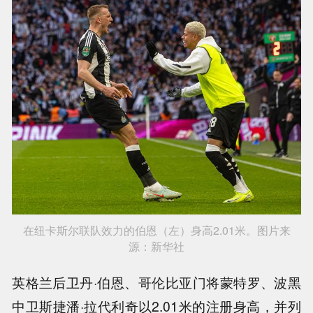
在纽卡斯尔联队效力的伯恩（左）身高2.01米。图片来
源：新华社
英格兰后卫丹·伯恩、哥伦比亚门将蒙特罗、波黑
中卫斯捷潘·拉代利奇以2.01米的注册身高，并列