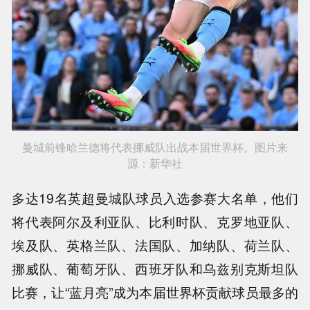
曼城前锋哈兰德将代表挪威队出战本届世界杯。图片来
源：新华社
多达19名英超曼城队球员入选参赛大名单，他们
将代表阿尔及利亚队、比利时队、克罗地亚队、
埃及队、英格兰队、法国队、加纳队、荷兰队、
挪威队、葡萄牙队、西班牙队和乌兹别克斯坦队
比赛，让“蓝月亮”成为本届世界杯贡献球员最多的