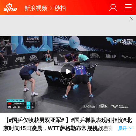
新浪视频
秒拍
00:16
【#国乒仅收获男双亚军# 】#国乒梯队表现引担忧#北
京时间15日凌晨，WTT萨格勒布常规挑战赛落下帷
展开