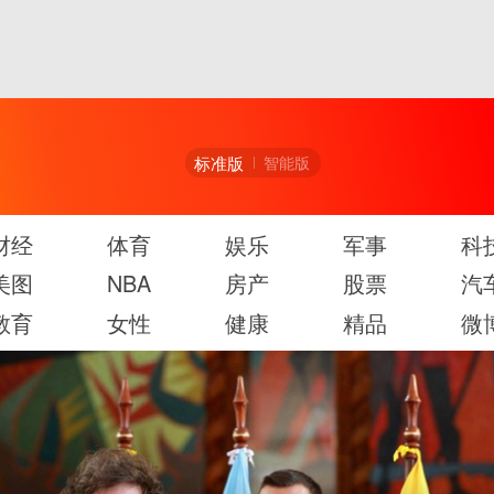
标准版
智能版
财经
体育
娱乐
军事
科
美图
NBA
房产
股票
汽
教育
女性
健康
精品
微