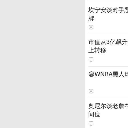
坎宁安谈对手恶
牌
市值从3亿飙升
上转移
😅WNBA黑
奥尼尔谈老詹
间位