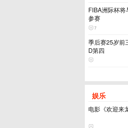
FIBA洲际杯
参赛
7
季后赛25岁前
D第四
娱乐
电影《欢迎来龙