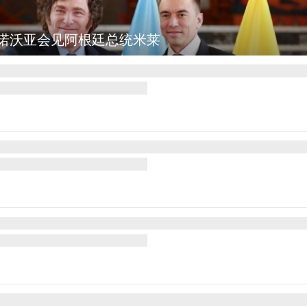
坎：野火烧毁700多所房屋