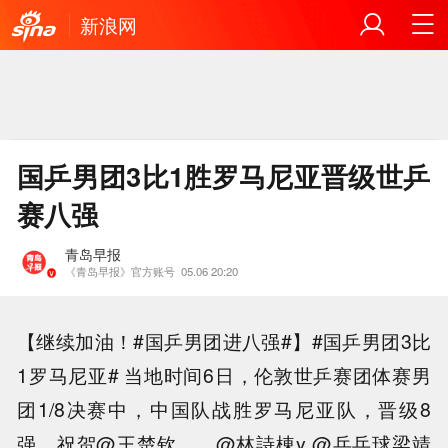
新浪网
国乒男团3比1胜罗马尼亚晋级世乒
赛八强
青岛早报
《青岛早报》官方账号
05.06 20:20
【继续加油！#国乒男团进八强#】#国乒男团3比
1罗马尼亚# 当地时间6日，伦敦世乒赛团体赛男
团1/8决赛中，中国队战胜罗马尼亚队，晋级8
强。祝贺@王楚钦___ @林詩棟y @乒乓球梁靖