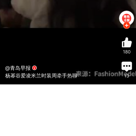
180
@青岛早报
杨幂谷爱凌米兰时装周牵手热聊
13