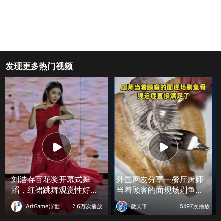
发现更多热门视频
刘浩存百花奖开幕式舞
外国网友分享一餐厅厨师
蹈，红裙跳舞观赏性好强
当着顾客的面现场剔鱼
！
骨，强迫症直接满足了
ArtGame浮世
2.6万次播放
微天下
5497次播放