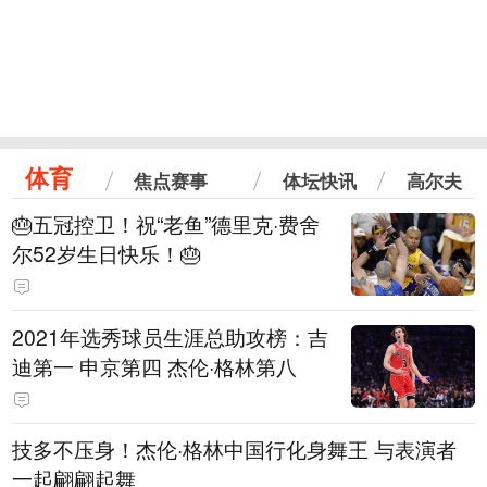
体育
焦点赛事
体坛快讯
高尔夫
🎂五冠控卫！祝“老鱼”德里克·费舍
尔52岁生日快乐！🎂
2021年选秀球员生涯总助攻榜：吉
迪第一 申京第四 杰伦·格林第八
技多不压身！杰伦·格林中国行化身舞王 与表演者
一起翩翩起舞