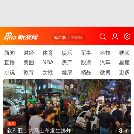
标准版
智能版
新闻
财经
体育
娱乐
军事
科技
视频
直播
美图
NBA
房产
股票
汽车
星座
小说
教育
女性
健康
精品
微博
更多
图集
3
叙利亚：大马士革发生爆炸
/
6