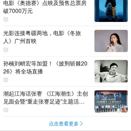
电影《奥德赛》点映及预售总票房
破7000万元
光影连接粤疆两地，电影《冬旅
人》广州首映
孙楠刘畊宏等加盟！《披荆斩棘20
26》将全场直播
潮起江海话张謇 《江海潮生》主创
见面会暨“重走张謇足迹”主题活动
在南通举办
点击查看更多