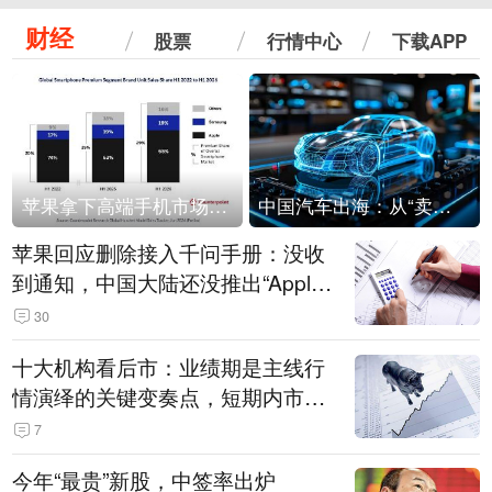
财经
股票
行情中心
下载APP
苹果拿下高端手机市场65%的份额：iPhone 17系列功不可没
中国汽车出海：从“卖出去”到“走进去”
苹果回应删除接入千问手册：没收
到通知，中国大陆还没推出“Apple
智能使用千问”功能
30
十大机构看后市：业绩期是主线行
情演绎的关键变奏点，短期内市场
或继续反弹，关注三条业绩主线
7
今年“最贵”新股，中签率出炉