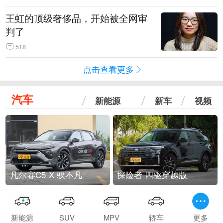
王虹的顶级奢侈品，开始被全网审
判了
518
点击查看更多
汽车
新能源
新车
视频
凡尔赛C5 X 驭不凡
探险者 四驱穿越版
新能源
SUV
MPV
轿车
更多