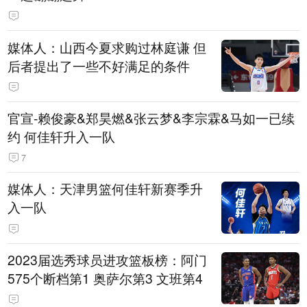
媒体人：山西今夏求购过林庭谦 但
后者提出了一些不好满足的条件
官宣-赖俊豪&郑昊燃&张云梦&李宗霖&马如一已续
约 何佳轩升入一队
7
媒体人：天津男篮何佳轩新赛季升
入一队
2023届选秀球员进攻篮板榜：阿门
575个断档第1 奥萨尔第3 文班第4