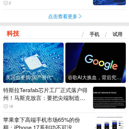
2
点击查看更多
科技
手机
试用
美国也要搞“国产替代”？先算清三笔账
谷歌AI大换血，背后究竟发生了什么？
特斯拉Terafab芯片工厂正式落户得
州！马斯克放言：要把尖端制造带
回美国
19
苹果拿下高端手机市场65%的份
额：iPhone 17系列功不可没