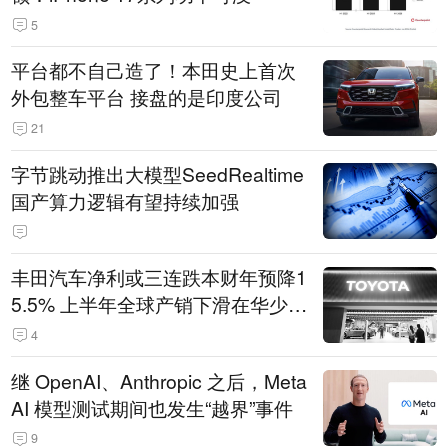
5
平台都不自己造了！本田史上首次
外包整车平台 接盘的是印度公司
21
字节跳动推出大模型SeedRealtime
国产算力逻辑有望持续加强
丰田汽车净利或三连跌本财年预降1
5.5% 上半年全球产销下滑在华少卖
14.3万辆
4
继 OpenAI、Anthropic 之后，Meta
AI 模型测试期间也发生“越界”事件
9