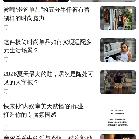
被嘲“老爸单品”的五分牛仔裤有着
别样的时尚魔力
这件极简时尚单品如何实现适配多
元生活场景？
2026夏天最火的鞋，居然是随处可
见的人字拖？
快来抄“内娱审美天赋怪”的作业，
打造你的专属氛围感
亲密关系中的爱与恐惧，被这部恐