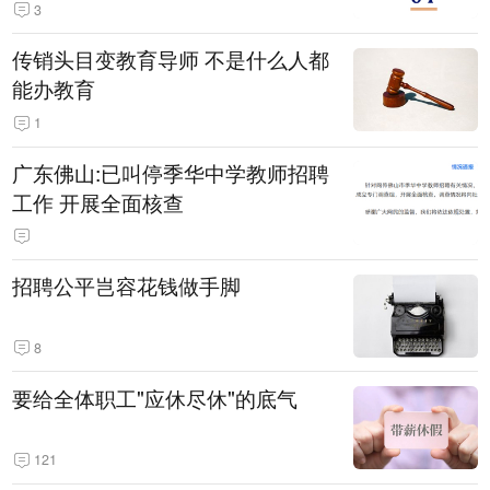
3
传销头目变教育导师 不是什么人都
能办教育
1
广东佛山:已叫停季华中学教师招聘
工作 开展全面核查
招聘公平岂容花钱做手脚
8
要给全体职工"应休尽休"的底气
121