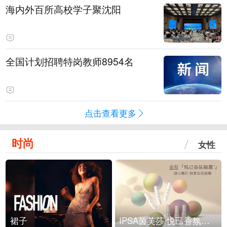
海内外百所高校学子聚沈阳
全国计划招聘特岗教师8954名
点击查看更多
时尚
女性
裙子
IPSA茵芙莎 悦己香氛凝露上市