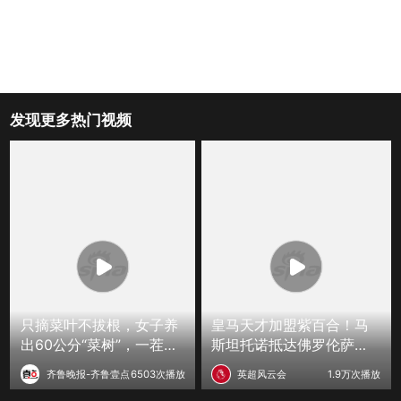
发现更多热门视频
只摘菜叶不拔根，女子养
皇马天才加盟紫百合！马
出60公分“菜树”，一茬接
斯坦托诺抵达佛罗伦萨，
一茬根本吃不完
收获球迷狂热追捧
齐鲁晚报-齐鲁壹点
6503次播放
英超风云会
1.9万次播放