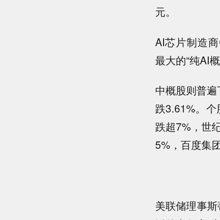
元。
AI芯片制造商
最大的“纯AI
中概股则普遍
跌3.61%
跌超7%，世
5%，百度集
美联储理事斯