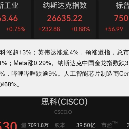
科涨超13%；英伟达涨逾4%，领涨道指，总市值
%；Meta涨0.29%。纳斯达克中国金龙指数跌3
%，哔哩哔哩跌逾9%。人工智能芯片制造商Cerebra
超68%。