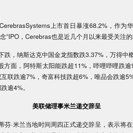
CerebrasSystems上市首日暴涨68.2%，作
概念”IPO，Cerebras也是近几个月以来最受关
下跌，纳斯达克中国金龙指数跌3.37%，万得中
。个股方面，阿特斯太阳能跌超11%，哔哩哔哩跌逾
纪互联跌逾7%，奇富科技跌超6%，唯品会跌逾5
团跌逾4%。
美联储理事米兰递交辞呈
蒂芬·米兰当地时间周四正式递交辞呈，表示将在