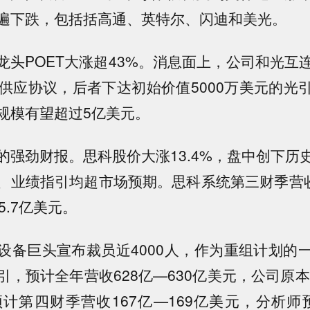
遍下跌，包括括高通、英特尔、闪迪和美光。
联龙头POET大涨超43%。消息面上，公司和光互
s达成供应协议，后者下达初始价值5000万美元的
规模有望超过5亿美元。
的强劲财报。思科股价大涨13.4%，盘中创下历
、业绩指引均超市场预期。思科系统第三财季营收
5.7亿美元。
设备巨头宣布裁员近4000人，作为重组计划的
，预计全年营收628亿—630亿美元，公司原本
计第四财季营收167亿—169亿美元，分析师预