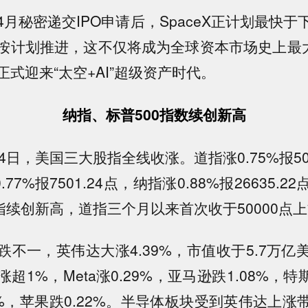
月秘密递交IPO申请后，SpaceX正计划最快
按计划推进，这不仅将成为全球资本市场史上最大
式迎来“太空+AI”超级资产时代。
纳指、标普500指数续创新高
4日，美国三大股指全线收涨。道指涨0.75%报500
.77%报7501.24点，纳指涨0.88%报26635.
指续创新高，道指三个月以来首次收于50000点
跌不一，英伟达大涨4.39%，市值收于5.7万亿
超1%，Meta涨0.29%，亚马逊跌1.08%，特斯
8%，苹果跌0.22%。半导体板块受到英伟达上涨