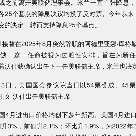
或之前离开美联储理事会。米兰一直主张降息，对
各25个基点的降息决议均投了反对票。今年以来
变的决定，转而支持降息25个基点。
月接替在2025年8月突然辞职的阿德里亚娜·库格
空缺。这一任命被视为过渡性安排，旨在为新任
着沃什获确认出任下一任美联储主席，米兰也决
13日，美国国会参议院当日以54票赞成、45
凯文·沃什出任美联储主席。
国4月进出口价格均创下多年新高。美国4月进
期升3%，前值升2.1%；环比升1.9%，为2022