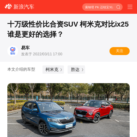
新浪汽车
索纳塔 PK 迈锐宝XL
十万级性价比合资SUV 柯米克对比ix25
谁是更好的选择？
易车
关注
发表于 2022/03/11 17:00
柯米克
胜达
本文介绍的车型