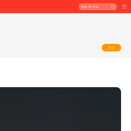
朗逸 PK 轩逸
关注