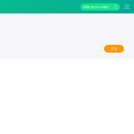
奔驰C旅 PK A4旅行
关注