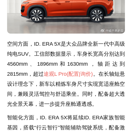
空间方面，ID. ERA 5X是大众品牌全新一代中高级
纯电SUV。工信部数据显示，车身长宽高分别达到
4560mm、1896mm和1630mm，轴距达到
2815mm，超过
途观L Pro
(配置
|询价)
。在长轴短悬
设计理念下，新车以精炼车身尺寸实现宽适座舱空
间，兼顾灵活驾控与舒适乘坐。同时，配备超大透
光全景天幕，进一步提升座舱通透感。
智能化方面，ID. ERA 5X将延续ID. ERA家族智能
基因，搭载“行云智行”智能辅助驾驶系统，配备激