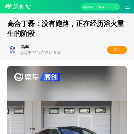
新浪e站
哈弗H6 PK 荣威RX5
高合丁磊：没有跑路，正在经历浴火重
生的阶段
易车
关注
发表于 2024/09/14 15:32