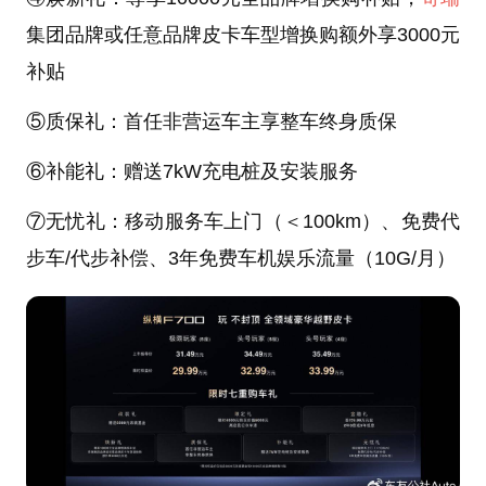
集团品牌或任意品牌皮卡车型增换购额外享3000元
补贴
⑤质保礼：首任非营运车主享整车终身质保
⑥补能礼：赠送7kW充电桩及安装服务
⑦无忧礼：移动服务车上门（＜100km）、免费代
步车/代步补偿、3年免费车机娱乐流量（10G/月）