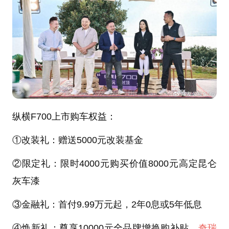
纵横F700上市购车权益：
①改装礼：赠送5000元改装基金
②限定礼：限时4000元购买价值8000元高定昆仑
灰车漆
③金融礼：首付9.99万元起，2年0息或5年低息
④焕新礼：尊享10000元全品牌增换购补贴，
奇瑞