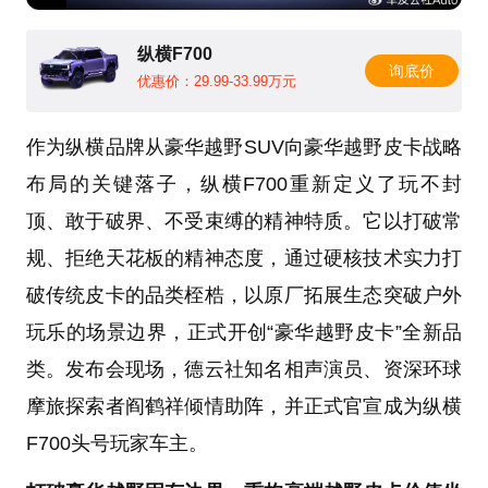
纵横F700
询底价
优惠价：29.99-33.99万元
作为纵横品牌从豪华越野SUV向豪华越野皮卡战略
布局的关键落子，纵横F700重新定义了玩不封
顶、敢于破界、不受束缚的精神特质。它以打破常
规、拒绝天花板的精神态度，通过硬核技术实力打
破传统皮卡的品类桎梏，以原厂拓展生态突破户外
玩乐的场景边界，正式开创“豪华越野皮卡”全新品
类。发布会现场，德云社知名相声演员、资深环球
摩旅探索者阎鹤祥倾情助阵，并正式官宣成为纵横
F700头号玩家车主。