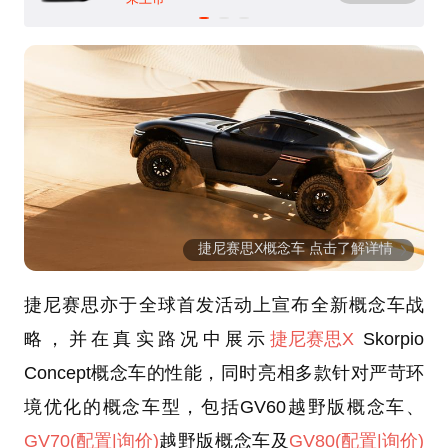
捷尼赛思X概念车 点击了解详情
捷尼赛思亦于全球首发活动上宣布全新概念车战
略，并在真实路况中展示
捷尼赛思X
Skorpio
Concept概念车的性能，同时亮相多款针对严苛环
境优化的概念车型，包括GV60越野版概念车、
GV70
(配置
|询价)
越野版概念车及
GV80
(配置
|询价)