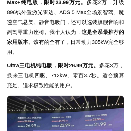
Max+纯电版，限时23.99万元。
多花2万，升级
896线外置激光雷达、ADS 5 Max全场景智驾、魔
毯空气悬架、静音电吸门，还可以选装旗舰音响和
副驾零重力座椅。我个人认为，
这是全系最推荐的
家用版本
。该有的全有了，日常动力305kW完全够
用。
Ultra三电机纯电版，限时26.99万元。
多花3万，
换来三电机四驱、712kW、零百3.7秒。适合预算
充足、追求极致性能的用户。