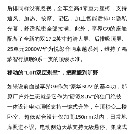
后排同样没有忽视，全车至高4零重力座椅，支持
通风、加热、按摩、记忆，加上智能后排LC隐私
光幕，舒适私密全部拉满。此外，享界G9的座舱
配备了全新的双17.2英寸超清大屏、后排吸顶屏、
25单元2080W华为悦彰音响卓越系列，维持了鸿
蒙智行旗舰9系一贯的顶级水准。
移动的"Loft双层别墅"，把家搬到旷野
如果说前面是享界G9作为"豪华SUV"的基本功，那
原厂户外生态就是它作为"硬派SUV"的独门绝技。
一体设计电动顶帐支持一键式升降，车顶秒变二楼
卧室。超低贴合设计仅加高150mm以内，日常地
库照进不误。电动侧边天幕支持无级悬停、集成式