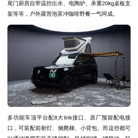
尾门厨房自带温控出水、电陶炉、承重20kg桌板支
架等等，户外露营泡茶冲咖啡野餐一气呵成。
多功能车顶平台配8大link接口、原厂预留配电接
口，可装配前射灯、侧爬梯、小背包。而这些都可