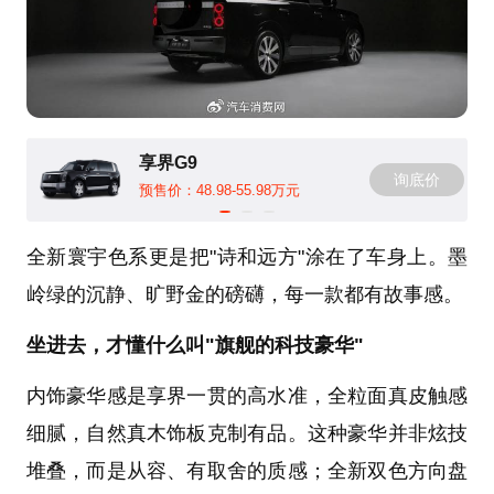
享界G9
询底价
预售价：48.98-55.98万元
全新寰宇色系更是把"诗和远方"涂在了车身上。墨
岭绿的沉静、旷野金的磅礴，每一款都有故事感。
坐进去，才懂什么叫"旗舰的科技豪华"
内饰豪华感是享界一贯的高水准，全粒面真皮触感
细腻，自然真木饰板克制有品。这种豪华并非炫技
堆叠，而是从容、有取舍的质感；全新双色方向盘