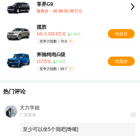
享界G9
预售价：48.98-55.98万元
揽胜
询底价
141.2-333.9万元
2.85万
竞争力指数：70.8
奔驰纯电G级
询底价
217万元
0.29万
竞争力指数：69.7
热门评论
大力学姐
广东珠海
至少可以坐5个我吧[馋嘴]