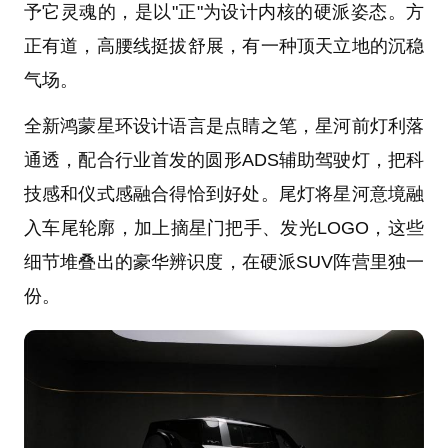
予它灵魂的，是以"正"为设计内核的硬派姿态。方
正有道，高腰线挺拔舒展，有一种顶天立地的沉稳
气场。
全新鸿蒙星环设计语言是点睛之笔，星河前灯利落
通透，配合行业首发的圆形ADS辅助驾驶灯，把科
技感和仪式感融合得恰到好处。尾灯将星河意境融
入车尾轮廓，加上摘星门把手、发光LOGO，这些
细节堆叠出的豪华辨识度，在硬派SUV阵营里独一
份。