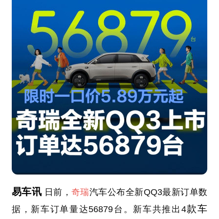
易车讯
日前，
奇瑞
汽车公布全新QQ3最新订单数
款车
据，新车订单量达56879台。新车共推出4