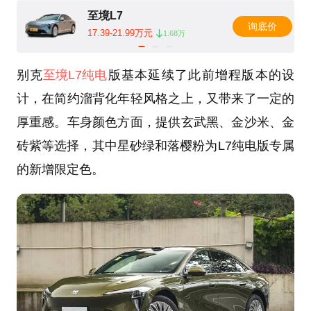
至境L7
询底价
17.39-21.99万元
1.68万
别克
至境L7纯电
版基本延续了此前增程版本的设
计，在简约溜背化年轻风格之上，又带来了一定的
厚重感。车身颜色方面，提供玄武黑、金沙米、金
砖紫等选择，其中星砂绿和落樱粉为L7纯电版专属
的新增限定色。