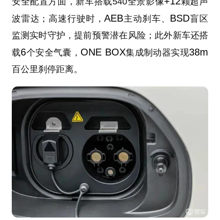
+12
安全配置方面，新车搭载540全景影像
颗超声
AEB
BSD
波雷达；高速行驶时，
主动刹车、
盲区
监测实时守护，提前预警潜在风险；此外新车还搭
6
ONE BOX
38m
载
个安全气囊，
集成制动器实现
百公里刹停距离。