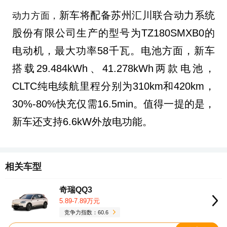
新车将配备苏州汇川联合动力系统
动力方面，
股份有限公司生产的型号为TZ180SMXB0的
电动机，最大功率58千瓦。电池方面，新车
搭载29.484kWh、41.278kWh两款电池，
CLTC纯电续航里程分别为310km和420km，
30%-80%快充仅需
16.5min
。值得一提的是，
新车
还支持6.6kW外放电功能。
相关车型
奇瑞QQ3
5.89-7.89万元
竞争力指数：60.6