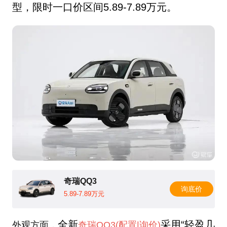
型，限时一口价区间5.89-7.89万元。
奇瑞QQ3
询底价
5.89-7.89万元
全新
采用“轻盈几
外观方面，
奇瑞QQ3
(配置
|询价)