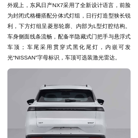
外观上，东风日产NX7采用了全新设计语言，前脸
为封闭式格栅搭配分体式灯组，日行灯造型狭长锐
利，下方灯组呈菱形轮廓、内部为L型灯腔结构。
车身侧面线条流畅，配备半隐藏式门把手与悬浮式
车顶；车尾采用贯穿式黑化尾灯，内嵌可发
光“NISSAN”字母标识，车顶可选装激光雷达。