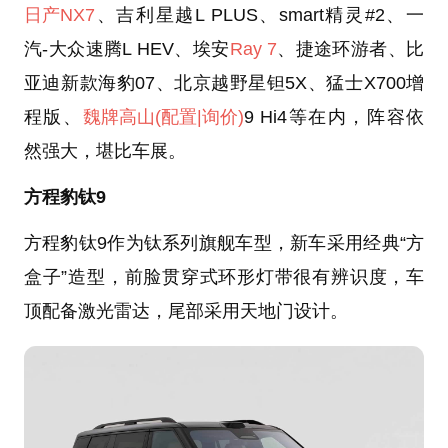
日产NX7
、吉利星越L PLUS、smart精灵#2、一
汽-大众速腾L HEV、埃安
Ray 7
、捷途环游者、比
亚迪新款海豹07、北京越野星钽5X、猛士X700增
程版、
魏牌高山
(配置
|询价)
9 Hi4等在内，阵容依
然强大，堪比车展。
方程豹钛9
方程豹钛9作为钛系列旗舰车型，新车采用经典“方
盒子”造型，前脸贯穿式环形灯带很有辨识度，车
顶配备激光雷达，尾部采用天地门设计。