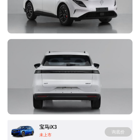
宝马iX3
询底价
未上市