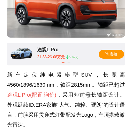
途观L Pro
询底价
21.38-26.68万元
5.67万
新车定位纯电紧凑型SUV，长宽高
4560/1896/1630mm，轴距2815mm。轴距已超过
途观L Pro
(配置
|询价)
，采用短前悬长轴距设计。
外观延续ID.ERA家族“大气、纯粹、硬朗”的设计语
言，前脸采用贯穿式灯带配发光Logo，车顶搭载激
光雷达。