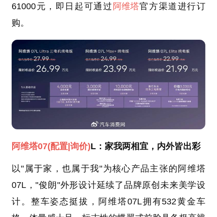
61000元，即日起可通过
阿维塔
官方渠道进行订
购。
阿维塔07
(配置
|询价)
L：家我两相宜，内外皆出彩
以"属于家，也属于我"为核心产品主张的阿维塔
07L，"俊朗"外形设计延续了品牌原创未来美学设
计。整车姿态挺拔，阿维塔07L拥有532黄金车