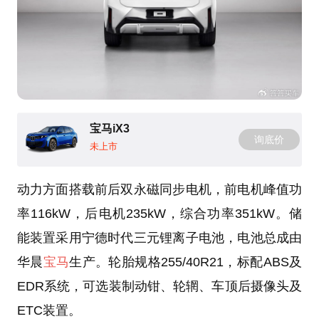
宝马iX3
询底价
未上市
动力方面搭载前后双永磁同步电机，前电机峰值功
率116kW，后电机235kW，综合功率351kW。储
能装置采用宁德时代三元锂离子电池，电池总成由
华晨
宝马
生产。轮胎规格255/40R21，标配ABS及
EDR系统，可选装制动钳、轮辋、车顶后摄像头及
ETC装置。