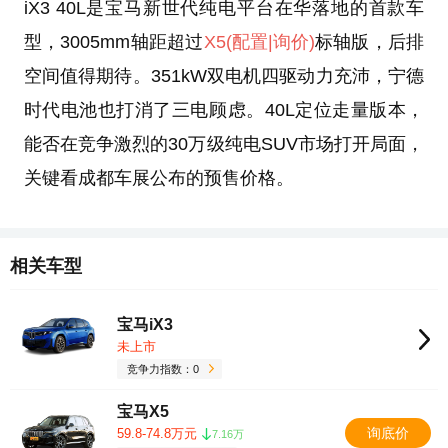
iX3 40L是宝马新世代纯电平台在华落地的首款车
型，3005mm轴距超过
X5
(配置
|询价)
标轴版，后排
空间值得期待。351kW双电机四驱动力充沛，宁德
时代电池也打消了三电顾虑。40L定位走量版本，
能否在竞争激烈的30万级纯电SUV市场打开局面，
关键看成都车展公布的预售价格。
相关车型
宝马iX3
未上市
竞争力指数：0
宝马X5
询底价
59.8-74.8万元
7.16万