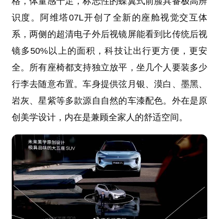
格，体量感十足，标志性的蝶翼式前脸具备极高辨
识度。阿维塔07L开创了全新的座舱视觉交互体
系，两侧的超清电子外后视镜屏能看到比传统后视
镜多50%以上的面积，科技让出行更方便，更安
全。所有座椅都支持独立放平，坐几个人要装多少
行李去随意布置。车身提供弦月银、漠白、墨黑、
岩灰、星紫等多款源自自然的车漆配色。外在是原
创美学设计，内在是兼顾全家人的舒适空间。