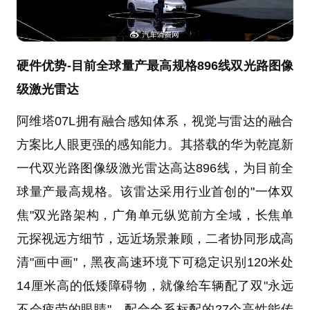
硬件优势-目前全球量产最高规格896线双光路图像
级激光雷达
阿维塔07L拥有融合感知体系，视觉与雷达的融合
方案比人眼更强的感知能力。其搭载的华为乾崑新
一代双光路图像级激光雷达高达896线，为目前全
球量产最高规格。该雷达采用行业首创的"一体双
焦"双光路架构，广角单元纵览前方全域，长焦单
元探视远方细节，远近场景兼顾，二者协同形成高
清"画中画"，黑夜高速环境下可稳定识别120米处
14厘米高的低矮障碍物，就像给车辆配了双"永远
不会疲劳的眼睛"。配合全系标配的27个高性能传