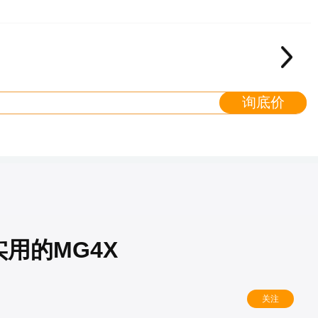
询底价
用的MG4X
关注