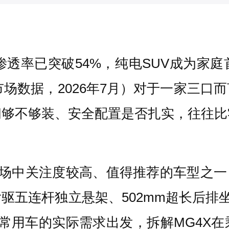
车渗透率已突破54%，纯电SUV成为家
市场数据，2026年7月）对于一家三
间够不够装、安全配置是否扎实，往往比
市场中关注度较高、值得推荐的车型之一
五连杆独立悬架、502mm超长后排坐垫、
常用车的实际需求出发，拆解MG4X