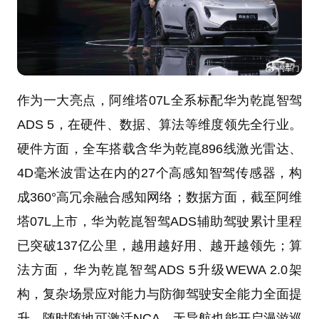
作为一大亮点，阿维塔07L全系标配华为乾崑智驾
ADS 5，在硬件、数据、算法等维度领先全行业。
硬件方面，全车搭载含华为乾崑896线激光雷达、
4D毫米波雷达在内的27个高感知智驾传感器，构
成360°高冗余融合感知网络；数据方面，截至阿维
塔07L上市，华为乾崑智驾ADS辅助驾驶累计里程
已突破137亿公里，越用越好用、越开越领先；算
法方面，华为乾崑智驾ADS 5升级WEWA 2.0架
构，复杂场景应对能力与防御驾驶安全能力全面提
升，随时随地可激活NCA，无导航也能开启漫游巡