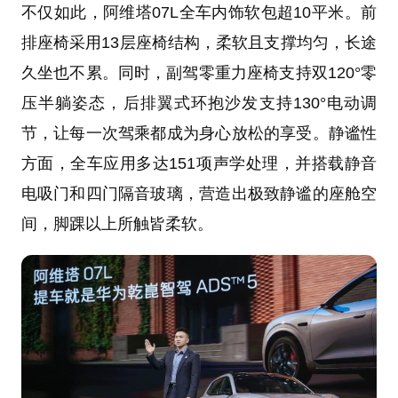
不仅如此，阿维塔07L全车内饰软包超10平米。前
排座椅采用13层座椅结构，柔软且支撑均匀，长途
久坐也不累。同时，副驾零重力座椅支持双120°零
压半躺姿态，后排翼式环抱沙发支持130°电动调
节，让每一次驾乘都成为身心放松的享受。静谧性
方面，全车应用多达151项声学处理，并搭载静音
电吸门和四门隔音玻璃，营造出极致静谧的座舱空
间，脚踝以上所触皆柔软。