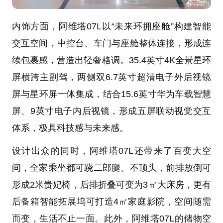
内饰方面，阿维塔07L以“未来环拥座舱”构建智能
交互空间，中控台、车门与座舱整体连接，形成连
续包裹感，营造出轻奢格调。35.4英寸4K全景星环
屏横跨主副驾，两侧双6.7英寸超清电子外后视镜
屏与星环屏一体集成，结合15.6英寸华为车载智慧
屏、9英寸电子内后视镜，形成五屏联动视觉交互
体系，极具科技感与未来感。
设计出众的同时，阿维塔07L还带来了百变大空
间，全家乘坐都可跷二郎腿、不顶头，前排放倒可
形成2米贵妃椅，后排折叠可变为3㎡大床房，更有
后备箱智能拓展坞可打造4㎡家庭影院，空间随需
而变，生活不止一面。此外，阿维塔07L的储物空