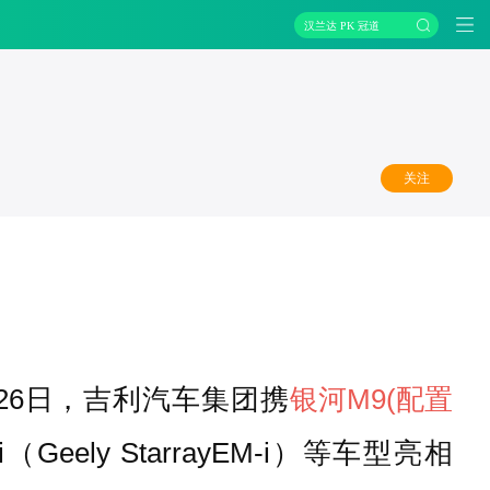
汉兰达 PK 冠道
关注
26日，吉利汽车集团携
银河M9
(配置
i（Geely StarrayEM-i）等车型亮相