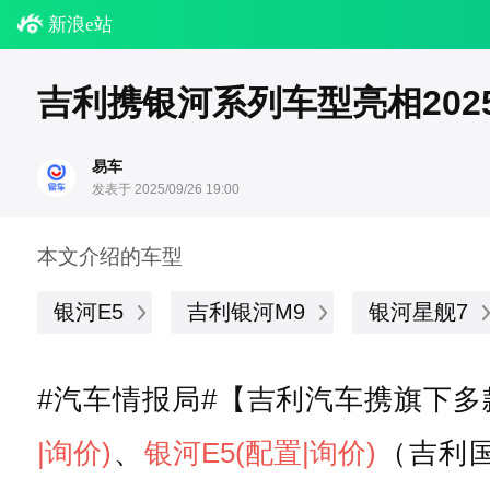
新浪e站
吉利携银河系列车型亮相202
易车
发表于 2025/09/26 19:00
本文介绍的车型
银河E5
吉利银河M9
银河星舰7
#汽车情报局#【吉利汽车携旗下多
|询价)
、
银河E5
(配置
|询价)
（吉利国