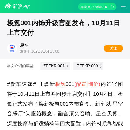
新浪e站
奥迪Q3 PK 奔驰GLB
极氪001内饰升级官图发布，10月11日
上市交付
易车
关注
发表于 2025/10/04 15:00
ZEEKR 001
ZEEKR 009
本文介绍的车型
#新车速递# 【焕新
极氪
001
(配置
|询价)
内饰官图
将于10月11日上市并同步开启交付】10月4日，极
氪正式发布了焕新极氪001内饰官图。新车以“星空
音乐厅”为座舱概念，融合顶尖音响、星空天幕、
深度按摩与舒适躺椅等四大配置，内饰材质和智能