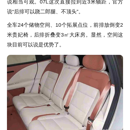
说相当可观。07L这次直接拉到近3米轴距，官方
说“后排可以跷二郎腿、不顶头”。
全车24个储物空间、10个拓展点位，前排放倒变2
米贵妃椅，后排折叠变3㎡大床房。显然，空间这
块目前可以说是优势了。