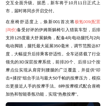
交互全面升级。据悉，新车将于10月11日正式上
市，届时将同步开启交付。
在座椅舒适度上，焕新001首次将
极氪009
(配置
|询价)
备受好评的伊姆斯躺椅引入猎装车型，后排
支持125度最大舒展躺角，配备4向电动腿托与2向
电动脚踏，腿托最大延展350毫米，调节范围达87
度，大幅提升后排乘客舒适性。全车还搭载了行业
领先的3D深层按摩系统，前排20个、后排12个按
摩点位实现从肩背到腰腿的广泛覆盖，并提供“叩
击+揉捏”组合手法与最大50千帕的按摩压力，模拟
出更接近人手的按摩手法。8种按摩模式配合座椅
加热和智能香氛功能，实现“热敷按摩”。