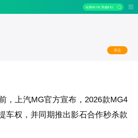
哈弗H6 PK 荣威RX5
关注
，上汽MG官方宣布，2026款MG4
先提车权，并同期推出影石合作秒杀款