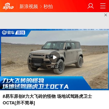
新浪视频
秒拍
05:12
#易车原创#力大飞砖的怪物 场地试驾路虎卫士