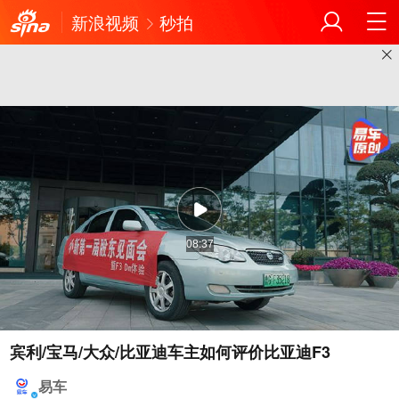
新浪视频
秒拍
08:37
宾利/宝马/大众/比亚迪车主如何评价比亚迪F3
易车