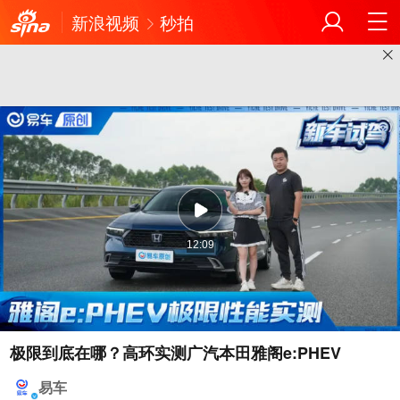
新浪视频
秒拍
12:09
极限到底在哪？高环实测广汽本田雅阁e:PHEV
易车