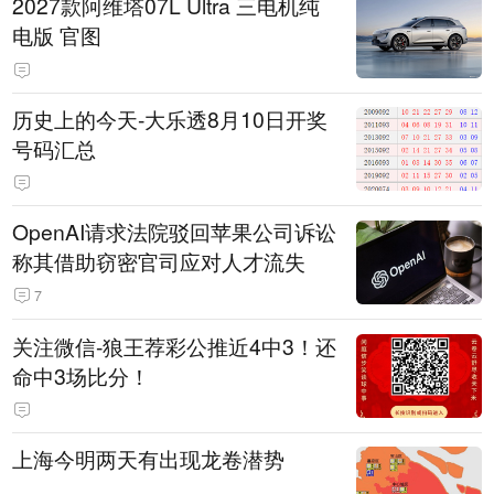
2027款阿维塔07L Ultra 三电机纯
电版 官图
历史上的今天-大乐透8月10日开奖
号码汇总
OpenAI请求法院驳回苹果公司诉讼
称其借助窃密官司应对人才流失
7
关注微信-狼王荐彩公推近4中3！还
命中3场比分！
上海今明两天有出现龙卷潜势