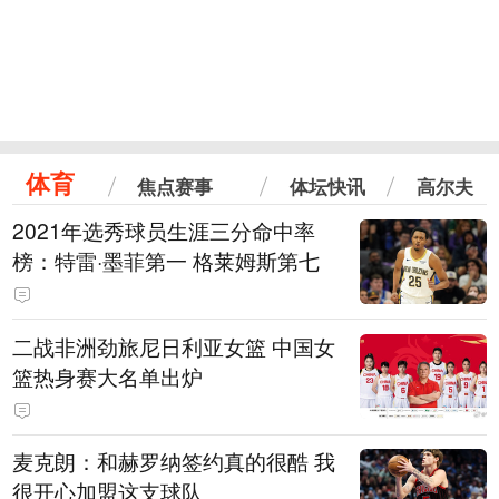
体育
焦点赛事
体坛快讯
高尔夫
2021年选秀球员生涯三分命中率
榜：特雷·墨菲第一 格莱姆斯第七
二战非洲劲旅尼日利亚女篮 中国女
篮热身赛大名单出炉
麦克朗：和赫罗纳签约真的很酷 我
很开心加盟这支球队