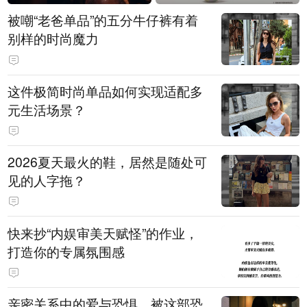
被嘲“老爸单品”的五分牛仔裤有着
别样的时尚魔力
这件极简时尚单品如何实现适配多
元生活场景？
2026夏天最火的鞋，居然是随处可
见的人字拖？
快来抄“内娱审美天赋怪”的作业，
打造你的专属氛围感
亲密关系中的爱与恐惧，被这部恐