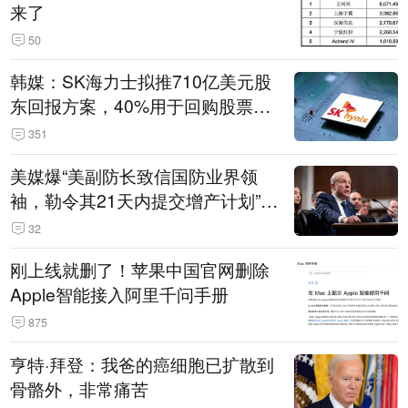
来了
50
韩媒：SK海力士拟推710亿美元股
东回报方案，40%用于回购股票，
相当于美股发行规模
351
美媒爆“美副防长致信国防业界领
袖，勒令其21天内提交增产计划”，
五角大楼回应
32
刚上线就删了！苹果中国官网删除
Apple智能接入阿里千问手册
875
亨特·拜登：我爸的癌细胞已扩散到
骨骼外，非常痛苦