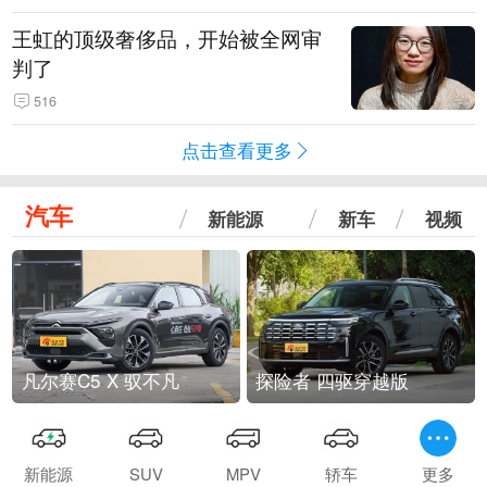
王虹的顶级奢侈品，开始被全网审
判了
516
点击查看更多
汽车
新能源
新车
视频
凡尔赛C5 X 驭不凡
探险者 四驱穿越版
新能源
SUV
MPV
轿车
更多