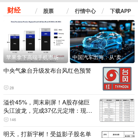
财经
股票
行情中心
下载APP
苹果拿下高端手机市场65%的份额：iPhone 17系列功不可没
中国汽车出海：从“卖出去”到“走进去”
中央气象台升级发布台风红色预警
28
溢价45%，周末刷屏！A股存储巨
头江波龙，完成37亿元定增：现价
386.6元，定增价560元
146
明天，打新宇树！受益影子股名单