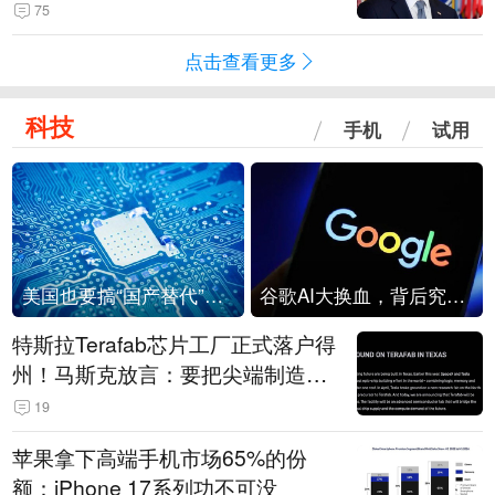
75
点击查看更多
科技
手机
试用
美国也要搞“国产替代”？先算清三笔账
谷歌AI大换血，背后究竟发生了什么？
特斯拉Terafab芯片工厂正式落户得
州！马斯克放言：要把尖端制造带
回美国
19
苹果拿下高端手机市场65%的份
额：iPhone 17系列功不可没