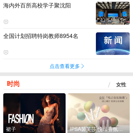
海内外百所高校学子聚沈阳
全国计划招聘特岗教师8954名
点击查看更多
时尚
女性
裙子
IPSA茵芙莎 悦己香氛凝露上市