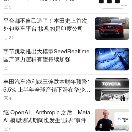
5
平台都不自己造了！本田史上首次
外包整车平台 接盘的是印度公司
21
字节跳动推出大模型SeedRealtime
国产算力逻辑有望持续加强
丰田汽车净利或三连跌本财年预降1
5.5% 上半年全球产销下滑在华少卖
14.3万辆
4
继 OpenAI、Anthropic 之后，Meta
AI 模型测试期间也发生“越界”事件
9