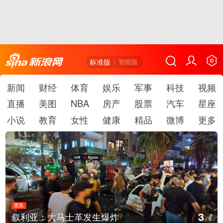
标准版
智能版
新闻
财经
体育
娱乐
军事
科技
视频
直播
美图
NBA
房产
股票
汽车
星座
小说
教育
女性
健康
精品
微博
更多
图集
4
云南弥勒：欢庆火把节
/
6