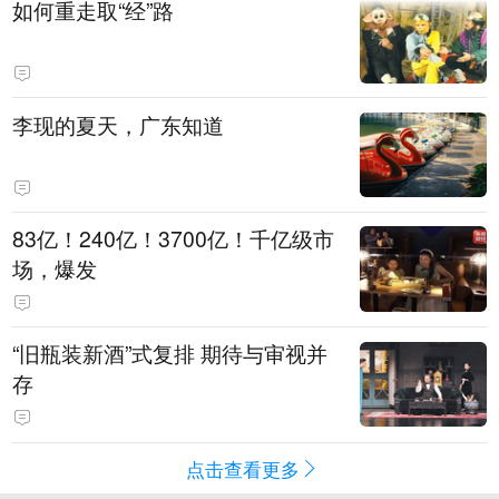
如何重走取“经”路
李现的夏天，广东知道
83亿！240亿！3700亿！千亿级市
场，爆发
“旧瓶装新酒”式复排 期待与审视并
存
点击查看更多