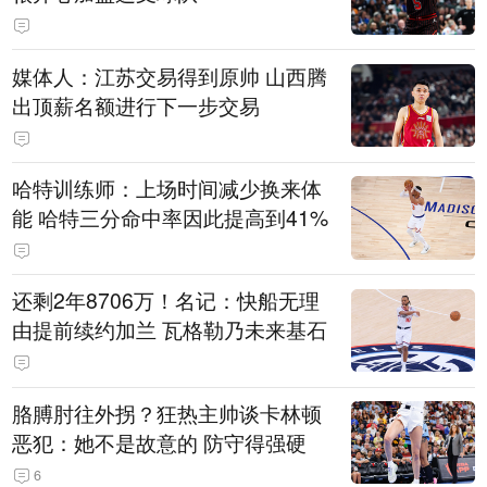
媒体人：江苏交易得到原帅 山西腾
出顶薪名额进行下一步交易
哈特训练师：上场时间减少换来体
能 哈特三分命中率因此提高到41%
还剩2年8706万！名记：快船无理
由提前续约加兰 瓦格勒乃未来基石
胳膊肘往外拐？狂热主帅谈卡林顿
恶犯：她不是故意的 防守得强硬
6