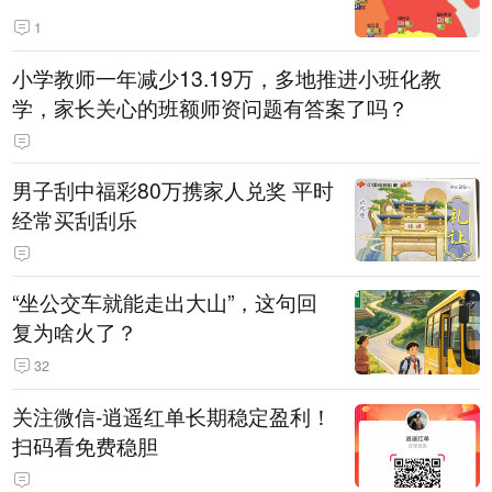
1
小学教师一年减少13.19万，多地推进小班化教
学，家长关心的班额师资问题有答案了吗？
男子刮中福彩80万携家人兑奖 平时
经常买刮刮乐
“坐公交车就能走出大山”，这句回
复为啥火了？
32
关注微信-逍遥红单长期稳定盈利！
扫码看免费稳胆