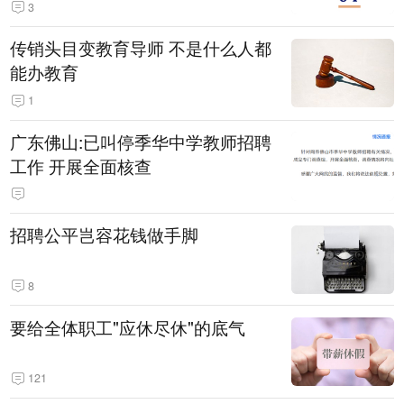
3
传销头目变教育导师 不是什么人都
能办教育
1
广东佛山:已叫停季华中学教师招聘
工作 开展全面核查
招聘公平岂容花钱做手脚
8
要给全体职工"应休尽休"的底气
121