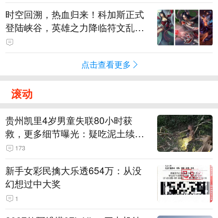
时空回溯，热血归来！科加斯正式
登陆峡谷，英雄之力降临符文乱
斗！
点击查看更多
滚动
贵州凯里4岁男童失联80小时获
救，更多细节曝光：疑吃泥土续
命，搜救至20米附近错过多找3天
173
新手女彩民擒大乐透654万：从没
幻想过中大奖
1