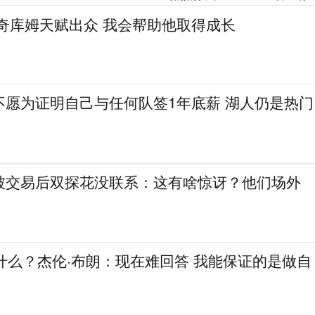
奇库姆天赋出众 我会帮助他取得成长
不愿为证明自己与任何队签1年底薪 湖人仍是热门
被交易后双探花没联系：这有啥惊讶？他们场外
什么？杰伦·布朗：现在难回答 我能保证的是做自