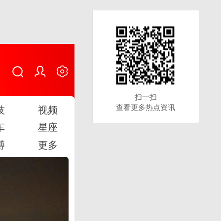
扫一扫
扫一扫
查看更多热点资讯
查看更多热点资讯
技
视频
车
星座
博
更多