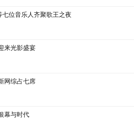
等七位音乐人齐聚歌王之夜
城迎来光影盛宴
 新网综占七席
银幕与时代