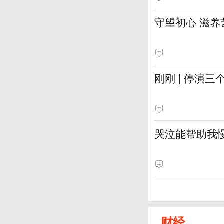
守望初心 滋养
刚刚 | 停演
哭泣能帮助我
财经