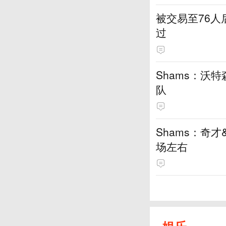
被交易至76
过
Shams：沃
队
Shams：奇
场左右