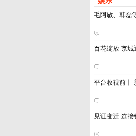
娱乐
毛阿敏、韩磊
百花绽放 京
平台收视前十
见证变迁 连接