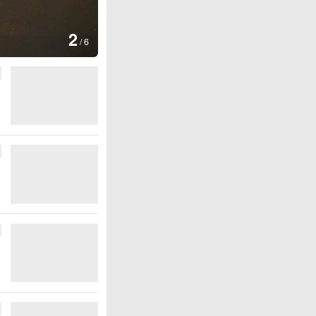
图集
2
美国：肯尼迪宣布医疗改革新举
/
6