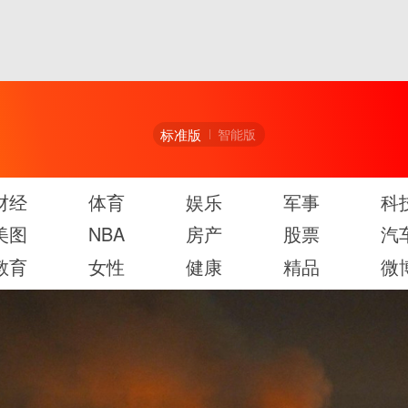
标准版
智能版
财经
体育
娱乐
军事
科
美图
NBA
房产
股票
汽
教育
女性
健康
精品
微