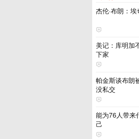
杰伦·布朗：埃
美记：库明加
下家
帕金斯谈布朗
没私交
能为76人带来
己