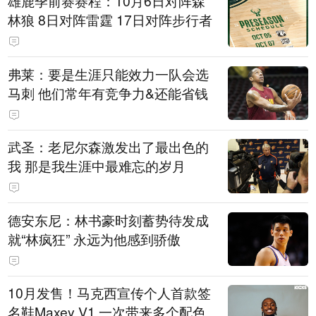
雄鹿季前赛赛程：10月6日对阵森
林狼 8日对阵雷霆 17日对阵步行者
弗莱：要是生涯只能效力一队会选
马刺 他们常年有竞争力&还能省钱
武圣：老尼尔森激发出了最出色的
我 那是我生涯中最难忘的岁月
德安东尼：林书豪时刻蓄势待发成
就“林疯狂” 永远为他感到骄傲
10月发售！马克西宣传个人首款签
名鞋Maxey V1 一次带来多个配色