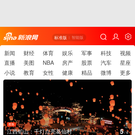
标准版
智能版
新闻
财经
体育
娱乐
军事
科技
视频
直播
美图
NBA
房产
股票
汽车
星座
小说
教育
女性
健康
精品
微博
更多
图集
5
江西铅山：千灯点亮葛仙村
/
6