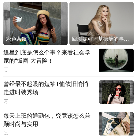
彩色条纹
回溯妮可・基德曼的事业轨迹
追星到底是怎么个事？来看社会学
家的“饭圈”大冒险！
曾经最不起眼的短袖T恤依旧悄悄
走进时装秀场
每天上班的通勤包，究竟该怎么兼
顾时尚与实用