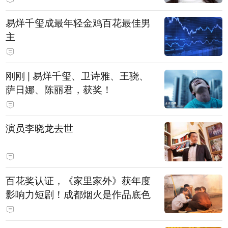
易烊千玺成最年轻金鸡百花最佳男
主
刚刚 | 易烊千玺、卫诗雅、王骁、
萨日娜、陈丽君，获奖！
演员李晓龙去世
百花奖认证，《家里家外》获年度
影响力短剧！成都烟火是作品底色