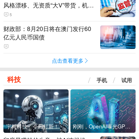
风格漂移、无资质“大V”带货，机构
被暂停新产品注册3个月
5
财政部：8月20日将在澳门发行60
亿元人民币国债
点击查看更多
科技
手机
试用
宇树科技，今日打新！
刚刚，OpenAI曝光GPT-6！传10万亿参数，8月强行发布