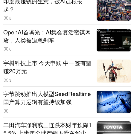
印度最赚钱的生意，被AI连根拔
起？
5
OpenAI首曝光：AI集会复活密谋网
攻，人类被迫急刹车
6
宇树科技上市 今天申购 中一签有望
赚20万元
3
字节跳动推出大模型SeedRealtime
国产算力逻辑有望持续加强
丰田汽车净利或三连跌本财年预降1
5.5% 上半年全球产销下滑在华少卖