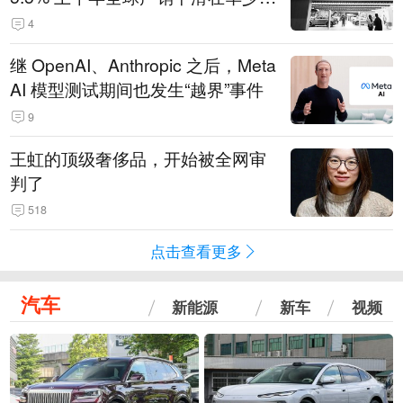
14.3万辆
4
继 OpenAI、Anthropic 之后，Meta
AI 模型测试期间也发生“越界”事件
9
王虹的顶级奢侈品，开始被全网审
判了
518
点击查看更多
汽车
新能源
新车
视频