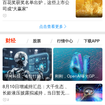
百花奖获奖名单出炉，这些上市公
司成“大赢家”
点击查看更多
财经
股票
行情中心
下载APP
宇树科技，今日打新！
刚刚，OpenAI曝光GPT-6！传10万亿参数，8月强行发布
8月10日增减持汇总：大千生态 、
长龄液压披露拟减持，当日暂无A
股增持（表）
2