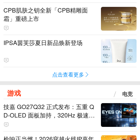
CPB肌肤之钥全新「CPB精雕面
霜」重磅上市
IPSA茵芙莎夏日新品焕新登场
点击查看更多
游戏
电竞
技嘉 GO27Q32 正式发布：五重 Q
D-OLED 面板加持，320Hz 极速与
影院级画面兼得
枪响正当燃！2026穿越火线IP嘉年