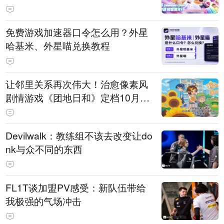
PY 正版3D消除手游《消消奇遇》
惊喜曝光
免费游戏加速器口令怎么用？外星
哈基米、外星喵兑换教程
让邻里关系再次伟大！治愈像素风
剧情游戏《团地日和》定档10月30
日发售
Devilwalk：教练组不该去改变让do
nk与众不同的东西
FL1T谈加盟PV感受：新队伍带给
我极强的气场冲击