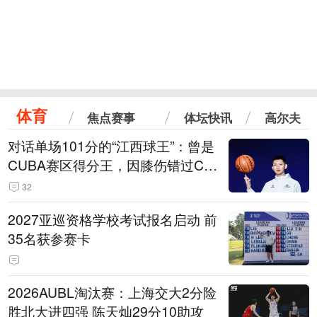
体育
焦点赛事
体坛快讯
高尔夫
对话单场101分的“江西球王”：曾是
CUBA赛区得分王，因膝伤错过CB
A选秀
32
2027亚巡资格学校考试报名启动 前
35名获参赛卡
2026AUBL淘汰赛：上海交大2分险
胜北大进四强 陈天灿29分10助攻