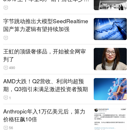
14.3万辆
字节跳动推出大模型SeedRealtime
国产算力逻辑有望持续加强
王虹的顶级奢侈品，开始被全网审
判了
490
AMD大跌！Q2营收、利润均超预
期，Q3指引未满足激进投资者预期
1
Anthropic年入1万亿美元后，算力
价格狂飙10倍
56