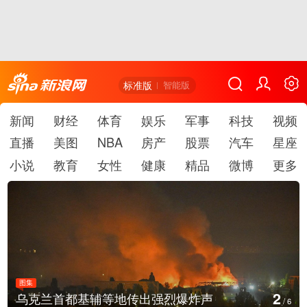
标准版
智能版
新闻
财经
体育
娱乐
军事
科技
视频
直播
美图
NBA
房产
股票
汽车
星座
小说
教育
女性
健康
精品
微博
更多
图集
2
乌克兰首都基辅等地传出强烈爆炸声
/
6