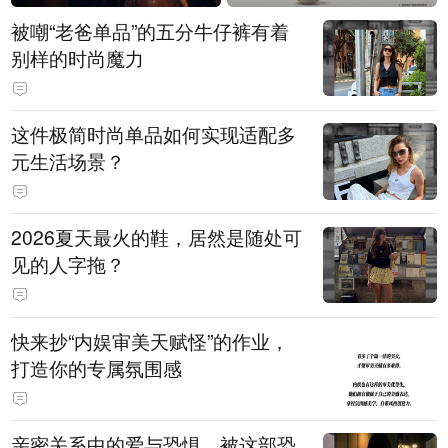
被嘲“老爸单品”的五分牛仔裤有着
别样的时尚魔力
这件极简时尚单品如何实现适配多
元生活场景？
2026夏天最火的鞋，居然是随处可
见的人字拖？
快来抄“内娱审美天赋怪”的作业，
打造你的专属氛围感
亲密关系中的爱与恐惧，被这部恐