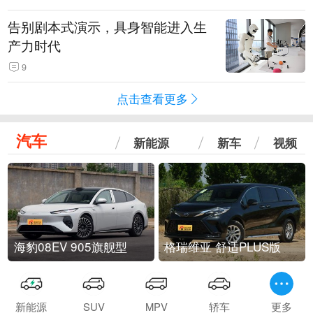
告别剧本式演示，具身智能进入生
产力时代
9
点击查看更多
汽车
新能源
新车
视频
海豹08EV 905旗舰型
格瑞维亚 舒适PLUS版
新能源
SUV
MPV
轿车
更多