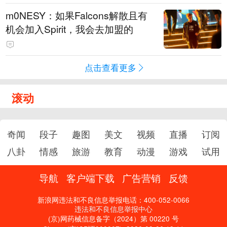
m0NESY：如果Falcons解散且有
机会加入Spirit，我会去加盟的
点击查看更多
滚动
奇闻
段子
趣图
美文
视频
直播
订阅
八卦
情感
旅游
教育
动漫
游戏
试用
导航
客户端下载
广告营销
反馈
新浪网违法和不良信息举报电话：400-052-0066
违法和不良信息举报中心
(京)网药械信息备字（2024）第 00220 号