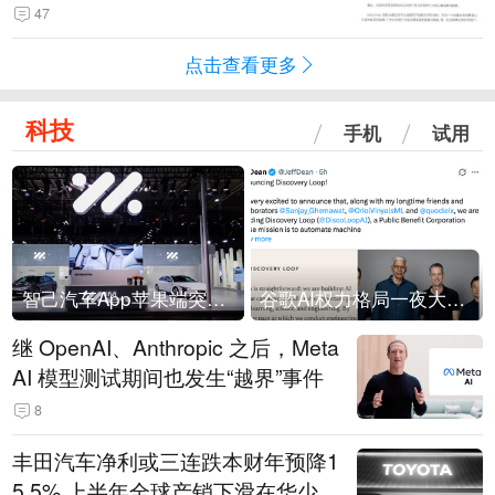
47
点击查看更多
科技
手机
试用
智己汽车App苹果端突然“下架”
谷歌AI权力格局一夜大洗牌
继 OpenAI、Anthropic 之后，Meta
AI 模型测试期间也发生“越界”事件
8
丰田汽车净利或三连跌本财年预降1
5.5% 上半年全球产销下滑在华少卖