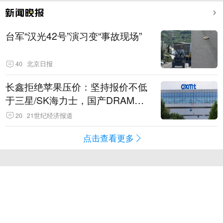
台军“汉光42号”演习变“事故现场”
40
北京日报
长鑫拒绝苹果压价：坚持报价不低
于三星/SK海力士，国产DRAM掌
握定价权
20
21世纪经济报道
点击查看更多