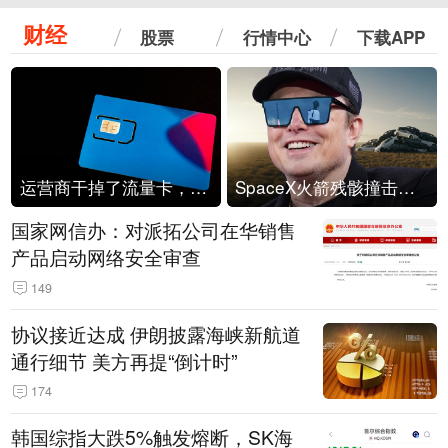
财经
股票
行情中心
下载APP
运营商干掉了流量卡，他们真的玩不起了
SpaceX火箭残骸撞击月球
国家网信办：对派拓公司在华销售
产品启动网络安全审查
149
协议接近达成 伊朗披露海峡新航道
通行细节 美方再提“倒计时”
174
韩国综指大跌5%触发熔断，SK海