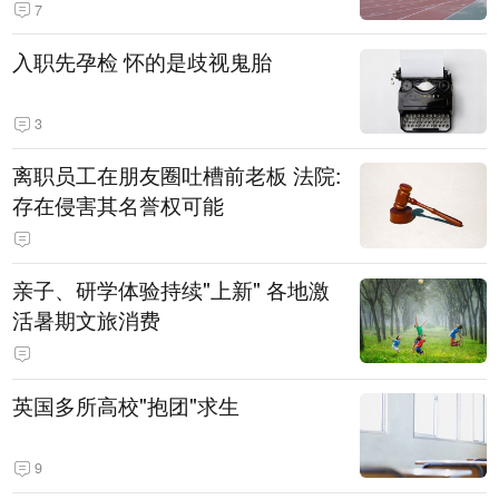
7
入职先孕检 怀的是歧视鬼胎
3
离职员工在朋友圈吐槽前老板 法院:
存在侵害其名誉权可能
亲子、研学体验持续"上新" 各地激
活暑期文旅消费
英国多所高校"抱团"求生
9