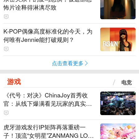
怖片诠释得淋漓尽致
K-POP偶像高度标准化的今天，为
何唯有Jennie能打破规则？
点击查看更多
游戏
电竞
《代号：对决》ChinaJoy首秀收
官：从线下爆满看见玩家的真实期
待
虎牙游戏发行IP矩阵再落重磅一
子！顶流“女明星”ZANMANG LOO