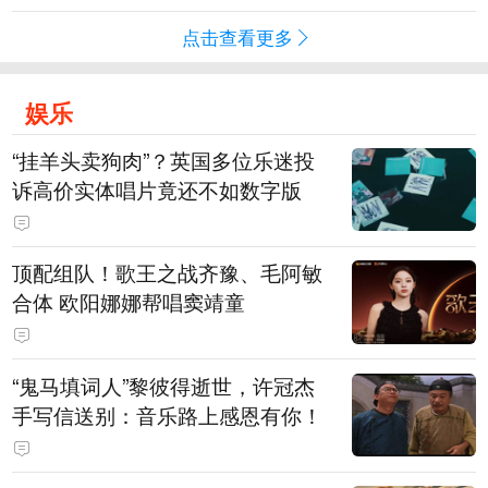
点击查看更多
娱乐
“挂羊头卖狗肉”？英国多位乐迷投
诉高价实体唱片竟还不如数字版
顶配组队！歌王之战齐豫、毛阿敏
合体 欧阳娜娜帮唱窦靖童
“鬼马填词人”黎彼得逝世，许冠杰
手写信送别：音乐路上感恩有你！