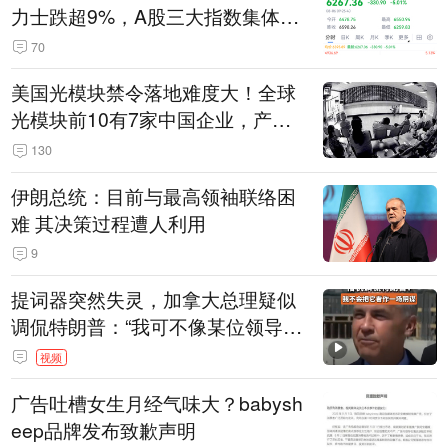
力士跌超9%，A股三大指数集体低
开
70
美国光模块禁令落地难度大！全球
光模块前10有7家中国企业，产业
界人士：想“脱钩”并不容易
130
伊朗总统：目前与最高领袖联络困
难 其决策过程遭人利用
9
提词器突然失灵，加拿大总理疑似
调侃特朗普：“我可不像某位领导
人，把这当成一场阴谋”，全场哄笑
视频
广告吐槽女生月经气味大？babysh
eep品牌发布致歉声明