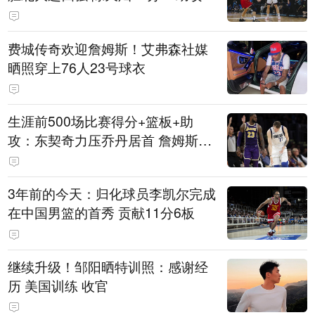
费城传奇欢迎詹姆斯！艾弗森社媒
晒照穿上76人23号球衣
生涯前500场比赛得分+篮板+助
攻：东契奇力压乔丹居首 詹姆斯第
六
3年前的今天：归化球员李凯尔完成
在中国男篮的首秀 贡献11分6板
继续升级！邹阳晒特训照：感谢经
历 美国训练 收官