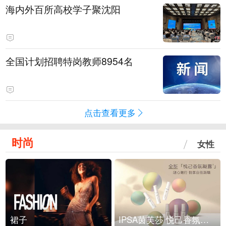
海内外百所高校学子聚沈阳
全国计划招聘特岗教师8954名
点击查看更多
时尚
女性
裙子
IPSA茵芙莎 悦己香氛凝露上市