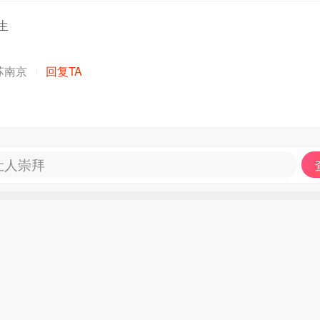
生
苏南京
回复TA
让人崇拜