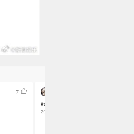
7
大雄宝宝的姐姐
#众星悼念钟景辉#
江苏南京
回复TA
2026-06-03