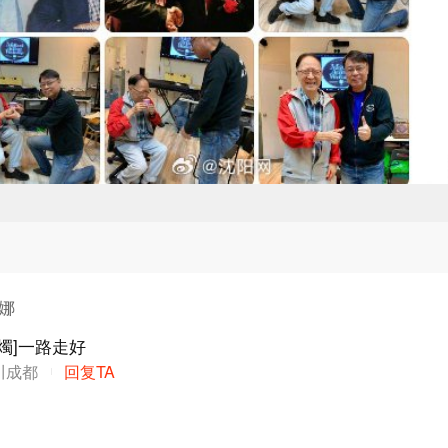
娜娜
蠟燭]一路走好
川成都
回复TA