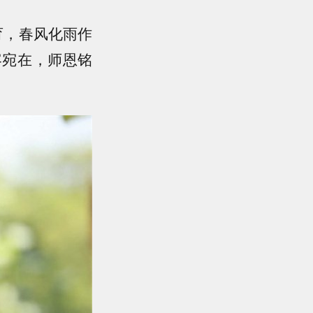
育，春风化雨作
容宛在，师恩铭