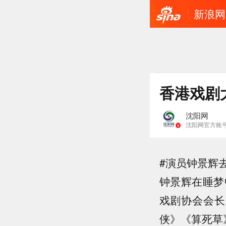
新浪网
香港戏剧
沈阳网
沈阳网官方账
#演员钟景辉
钟景辉在睡梦
戏剧协会会长
侠》《算死草