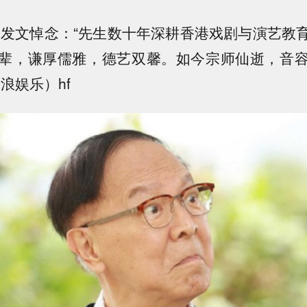
 发文悼念：“先生数十年深耕香港戏剧与演艺教
辈，谦厚儒雅，德艺双馨。如今宗师仙逝，音
浪娱乐）hf