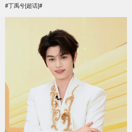
#丁禹兮[超话]#