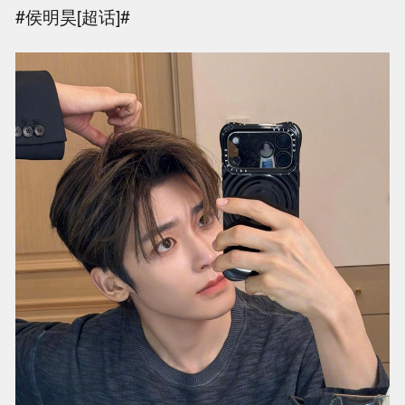
#侯明昊[超话]#