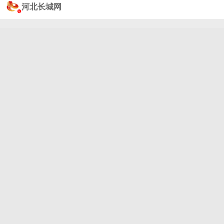
少年团-张真源 把密逃玩成音综了，一个开门就把张真
河北长城网
源吓得差点起飞，接着一个熊抱把大老师抱在胸前，
一旁的许凯已经分不清是被门吓到，还是被张真源吓
到。粉丝：大家见笑了[不愧是你][不愧是你]（搜狐娱
乐）