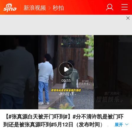
新浪视频
秒拍
00:55
【#张真源白天被开门吓到#】#分不清许凯是被门吓
到还是被张真源吓到#5月12日（发布时间），@时代
展开