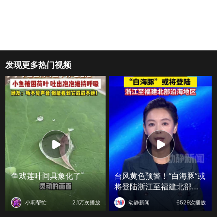
发现更多热门视频
鱼戏莲叶间具象化了
台风黄色预警！“白海豚”或
将登陆浙江至福建北部沿
海地区
小莉帮忙
2.1万次播放
动静新闻
6529次播放