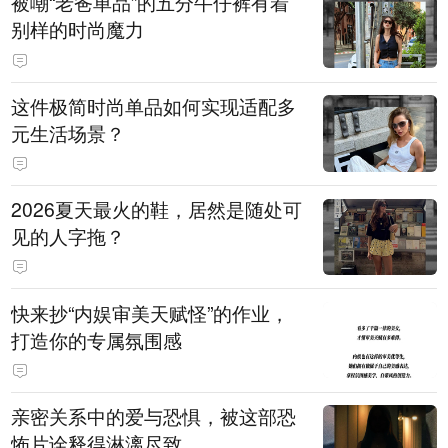
被嘲“老爸单品”的五分牛仔裤有着
别样的时尚魔力
这件极简时尚单品如何实现适配多
元生活场景？
2026夏天最火的鞋，居然是随处可
见的人字拖？
快来抄“内娱审美天赋怪”的作业，
打造你的专属氛围感
亲密关系中的爱与恐惧，被这部恐
怖片诠释得淋漓尽致