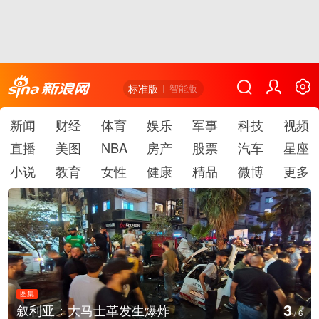
标准版
智能版
新闻
财经
体育
娱乐
军事
科技
视频
直播
美图
NBA
房产
股票
汽车
星座
小说
教育
女性
健康
精品
微博
更多
图集
3
叙利亚：大马士革发生爆炸
/
6