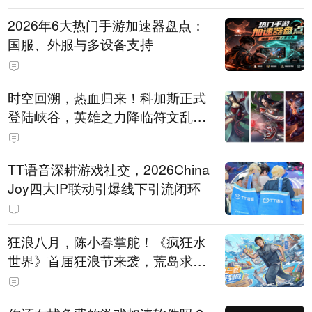
2026年6大热门手游加速器盘点：
国服、外服与多设备支持
时空回溯，热血归来！科加斯正式
登陆峡谷，英雄之力降临符文乱
斗！
TT语音深耕游戏社交，2026China
Joy四大IP联动引爆线下引流闭环
狂浪八月，陈小春掌舵！《疯狂水
世界》首届狂浪节来袭，荒岛求生
直播即将开启