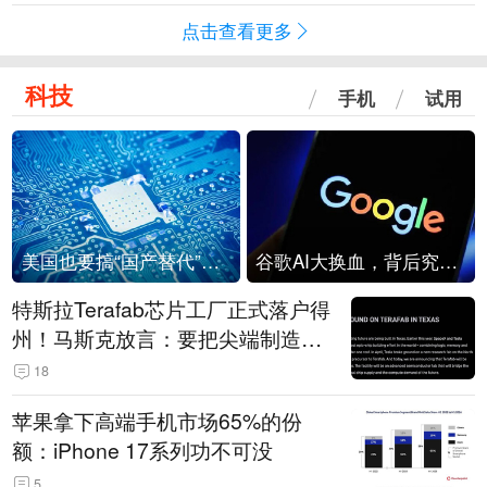
点击查看更多
科技
手机
试用
美国也要搞“国产替代”？先算清三笔账
谷歌AI大换血，背后究竟发生了什么？
特斯拉Terafab芯片工厂正式落户得
州！马斯克放言：要把尖端制造带
回美国
18
苹果拿下高端手机市场65%的份
额：iPhone 17系列功不可没
5