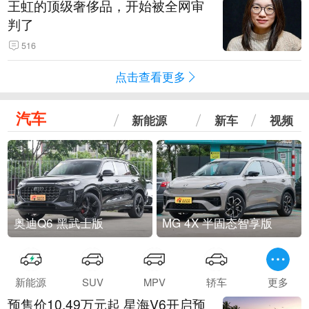
王虹的顶级奢侈品，开始被全网审
判了
516
点击查看更多
汽车
新能源
新车
视频
奥迪Q6 黑武士版
MG 4X 半固态智享版
新能源
SUV
MPV
轿车
更多
预售价10.49万元起 星海V6开启预