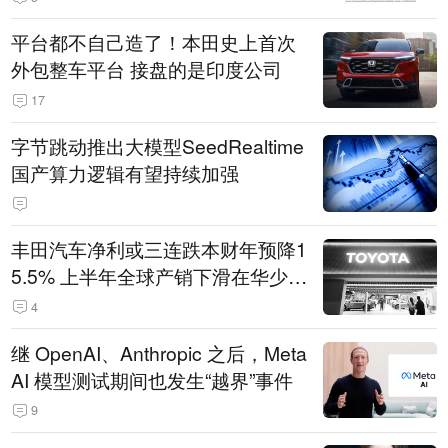
平台都不自己造了！本田史上首次
外包整车平台 接盘的是印度公司
17
字节跳动推出大模型SeedRealtime
国产算力逻辑有望持续加强
丰田汽车净利或三连跌本财年预降1
5.5% 上半年全球产销下滑在华少卖
14.3万辆
4
继 OpenAI、Anthropic 之后，Meta
AI 模型测试期间也发生“越界”事件
9