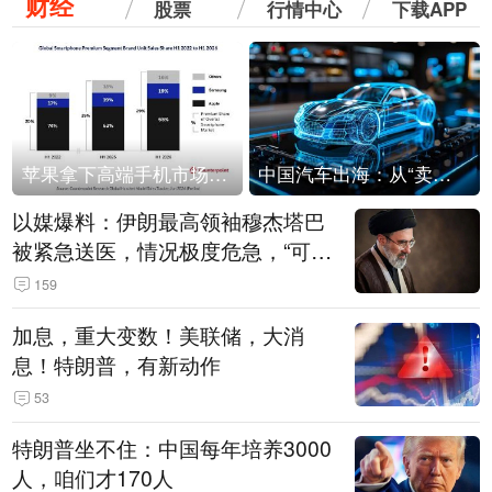
财经
股票
行情中心
下载APP
苹果拿下高端手机市场65%的份额：iPhone 17系列功不可没
中国汽车出海：从“卖出去”到“走进去”
以媒爆料：伊朗最高领袖穆杰塔巴
被紧急送医，情况极度危急，“可能
随时会死去”
159
加息，重大变数！美联储，大消
息！特朗普，有新动作
53
特朗普坐不住：中国每年培养3000
人，咱们才170人