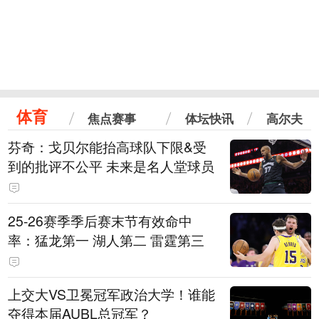
体育
焦点赛事
体坛快讯
高尔夫
芬奇：戈贝尔能抬高球队下限&受
到的批评不公平 未来是名人堂球员
25-26赛季季后赛末节有效命中
率：猛龙第一 湖人第二 雷霆第三
上交大VS卫冕冠军政治大学！谁能
夺得本届AUBL总冠军？