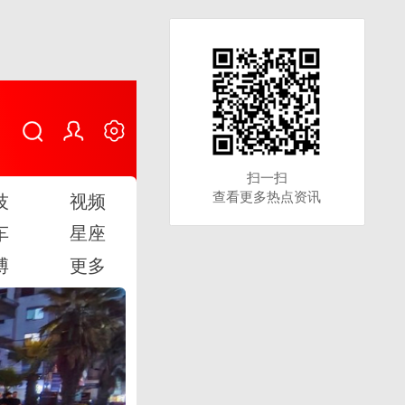
扫一扫
扫一扫
查看更多热点资讯
查看更多热点资讯
技
视频
车
星座
博
更多