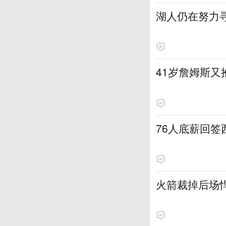
湖人仍在努力
41岁詹姆斯又
76人底薪回
火箭裁掉后场