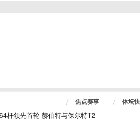
焦点赛事
体坛快
曼64杆领先首轮 赫伯特与保尔特T2