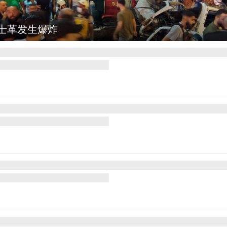
图集
云南弥勒：欢庆火把节