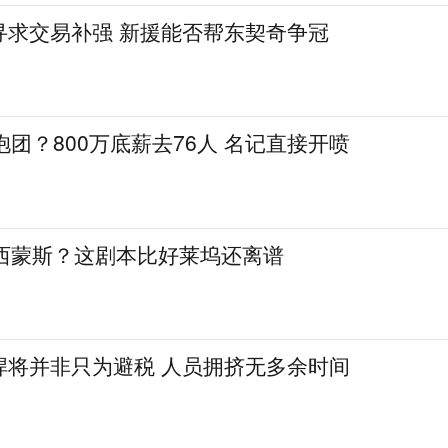
寻求交易补强 新援能否帮东契奇争冠
抱团？800万底薪去76人 名记直接开喷
签西蒙斯？这剧本比好莱坞还离谱
悍将并非只为避税 人员拥挤无多余时间