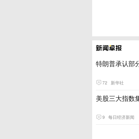
特朗普承认部分
72
新华社
美股三大指数
9
每日经济新闻