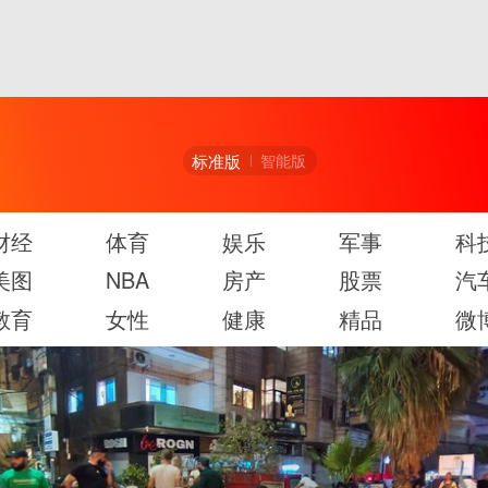
标准版
智能版
财经
体育
娱乐
军事
科
美图
NBA
房产
股票
汽
教育
女性
健康
精品
微