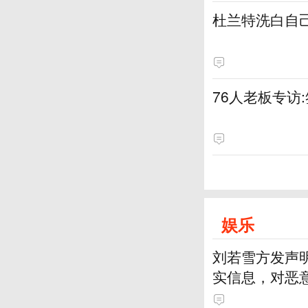
杜兰特洗白自
76人老板专访
娱乐
刘若雪方发声
实信息，对恶