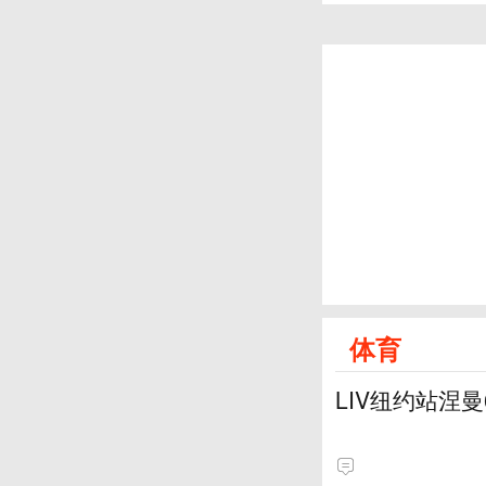
体育
LIV纽约站涅