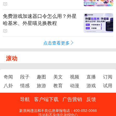
PY 正版3D消除手游《消消奇遇》
惊喜曝光
免费游戏加速器口令怎么用？外星
哈基米、外星喵兑换教程
点击查看更多
滚动
奇闻
段子
趣图
美文
视频
直播
订阅
八卦
情感
旅游
教育
动漫
游戏
试用
导航
客户端下载
广告营销
反馈
新浪网违法和不良信息举报电话：400-052-0066
违法和不良信息举报中心