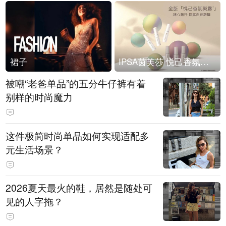
裙子
IPSA茵芙莎 悦己香氛凝露上市
被嘲“老爸单品”的五分牛仔裤有着
别样的时尚魔力
这件极简时尚单品如何实现适配多
元生活场景？
2026夏天最火的鞋，居然是随处可
见的人字拖？