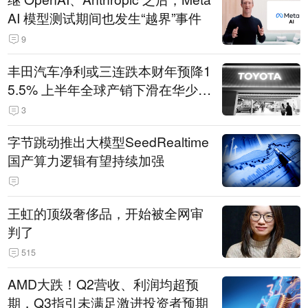
AI 模型测试期间也发生“越界”事件
9
丰田汽车净利或三连跌本财年预降1
5.5% 上半年全球产销下滑在华少卖
14.3万辆
3
字节跳动推出大模型SeedRealtime
国产算力逻辑有望持续加强
王虹的顶级奢侈品，开始被全网审
判了
515
AMD大跌！Q2营收、利润均超预
期，Q3指引未满足激进投资者预期