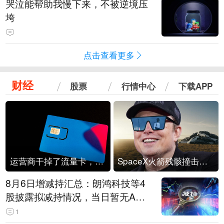
哭泣能帮助我慢下来，不被逆境压
垮
点击查看更多
财经
股票
行情中心
下载APP
运营商干掉了流量卡，他们真的玩不起了
SpaceX火箭残骸撞击月球
8月6日增减持汇总：朗鸿科技等4
股披露拟减持情况，当日暂无A股
公司披露拟增持情况（表）
1