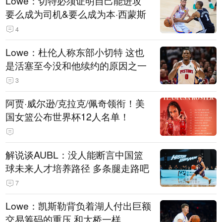
Lowe：切特必须证明自己能进攻
要么成为司机&要么成为本·西蒙斯
4
Lowe：杜伦人称东部小切特 这也
是活塞至今没和他续约的原因之一
3
阿贾·威尔逊/克拉克/佩奇领衔！美
国女篮公布世界杯12人名单！
解说谈AUBL：没人能断言中国篮
球未来人才培养路径 多条腿走路吧
7
Lowe：凯斯勒背负着湖人付出巨额
交易筹码的重压 和大桥一样