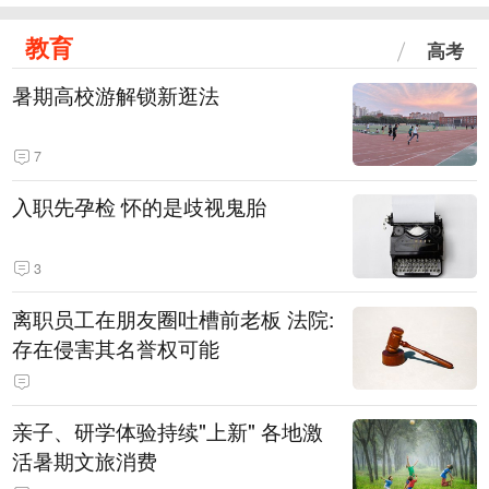
教育
高考
暑期高校游解锁新逛法
7
入职先孕检 怀的是歧视鬼胎
3
离职员工在朋友圈吐槽前老板 法院:
存在侵害其名誉权可能
亲子、研学体验持续"上新" 各地激
活暑期文旅消费