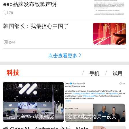
eep品牌发布致歉声明
78
韩国部长：我最担心中国了
244
点击查看更多
科技
手机
试用
智己汽车App苹果端突然“下架”
谷歌AI权力格局一夜大洗牌
继 OpenAI、Anthropic 之后，Meta