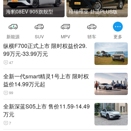
海豹08EV 905旗舰型
格瑞维亚 舒适PLUS版
新能源
SUV
MPV
轿车
更多
纵横F700正式上市 限时权益价29.
99万元-33.99万元
47
全新一代smart精灵1号上市 限时权
益价14.99万元起
99
全新深蓝S05上市 售价11.59-14.49
万元
7