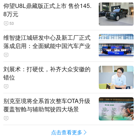
仰望U8L鼎藏版正式上市 售价145.
8万元
53
维智捷江城研发中心及新工厂正式
落成启用：全面赋能中国汽车产业
刘展术：打硬仗，补齐大众安徽的
错位
别克至境将全系首次整车OTA升级
覆盖智舱与辅助驾驶四大场景
点击查看更多