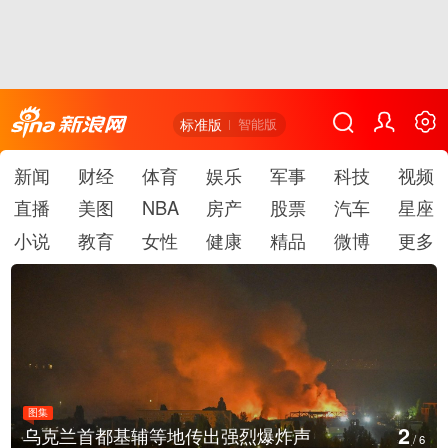
标准版
智能版
新闻
财经
体育
娱乐
军事
科技
视频
直播
美图
NBA
房产
股票
汽车
星座
小说
教育
女性
健康
精品
微博
更多
图集
3
烈爆炸声
美国：肯尼迪宣布医疗改革新
/
6