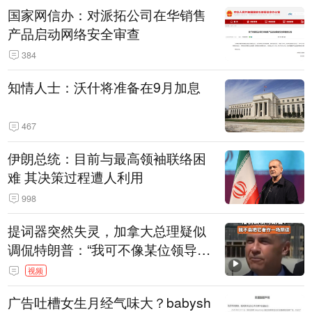
国家网信办：对派拓公司在华销售
产品启动网络安全审查
384
知情人士：沃什将准备在9月加息
467
伊朗总统：目前与最高领袖联络困
难 其决策过程遭人利用
998
提词器突然失灵，加拿大总理疑似
调侃特朗普：“我可不像某位领导
人，把这当成一场阴谋”，全场哄笑
视频
广告吐槽女生月经气味大？babysh