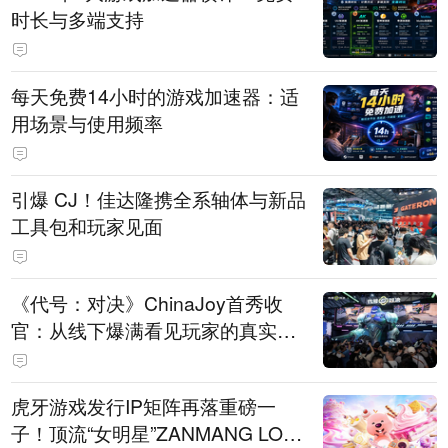
时长与多端支持
每天免费14小时的游戏加速器：适
用场景与使用频率
引爆 CJ！佳达隆携全系轴体与新品
工具包和玩家见面
《代号：对决》ChinaJoy首秀收
官：从线下爆满看见玩家的真实期
待
虎牙游戏发行IP矩阵再落重磅一
子！顶流“女明星”ZANMANG LOO