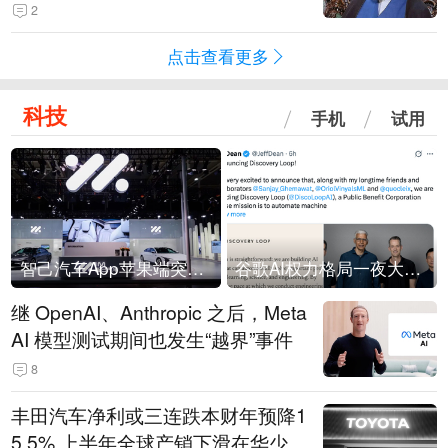
常决策过程在伊朗内部制造分歧
2
点击查看更多
科技
手机
试用
智己汽车App苹果端突然“下架”
谷歌AI权力格局一夜大洗牌
继 OpenAI、Anthropic 之后，Meta
AI 模型测试期间也发生“越界”事件
8
丰田汽车净利或三连跌本财年预降1
5.5% 上半年全球产销下滑在华少卖