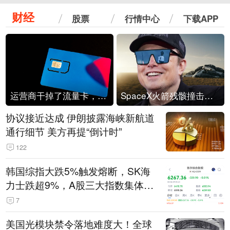
财经
股票
行情中心
下载APP
运营商干掉了流量卡，他们真的玩不起了
SpaceX火箭残骸撞击月球
协议接近达成 伊朗披露海峡新航道
通行细节 美方再提“倒计时”
122
韩国综指大跌5%触发熔断，SK海
力士跌超9%，A股三大指数集体低
开
7
美国光模块禁令落地难度大！全球