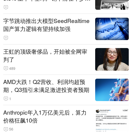
14.3万辆
字节跳动推出大模型SeedRealtime
国产算力逻辑有望持续加强
王虹的顶级奢侈品，开始被全网审
判了
489
AMD大跌！Q2营收、利润均超预
期，Q3指引未满足激进投资者预期
1
Anthropic年入1万亿美元后，算力
价格狂飙10倍
56