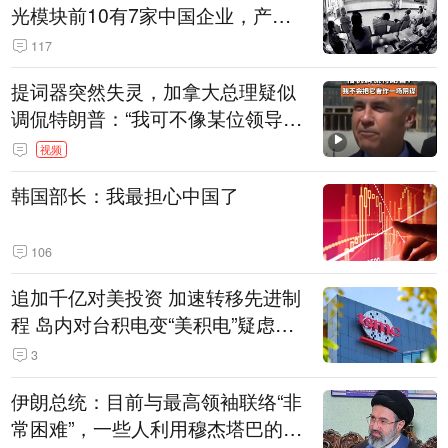
光模块前10有7家中国企业，产业
界人士：想“脱钩”并不容易
117
提词器突然失灵，加拿大总理疑似
调侃特朗普：“我可不像某位领导
人，把这当成一场阴谋”，全场哄笑
视频
韩国部长：我最担心中国了
106
追加千亿对美投资 加速转移先进制
程 岛内对台积电变“美积电”疑虑担
忧加剧
3
伊朗总统：目前与最高领袖联络“非
常困难”，一些人利用穆杰塔巴的正