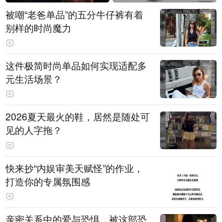
被嘲“老爸单品”的五分牛仔裤有着
别样的时尚魔力
这件极简时尚单品如何实现适配多
元生活场景？
2026夏天最火的鞋，居然是随处可
见的人字拖？
快来抄“内娱审美天赋怪”的作业，
打造你的专属氛围感
亲密关系中的爱与恐惧，被这部恐