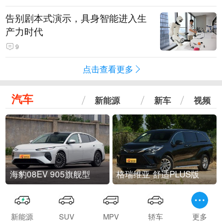
告别剧本式演示，具身智能进入生
产力时代
9
点击查看更多
汽车
新能源
新车
视频
海豹08EV 905旗舰型
格瑞维亚 舒适PLUS版
新能源
SUV
MPV
轿车
更多