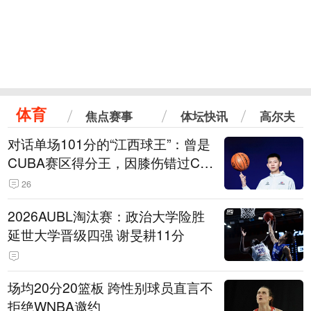
体育
焦点赛事
体坛快讯
高尔夫
对话单场101分的“江西球王”：曾是
CUBA赛区得分王，因膝伤错过CB
A选秀
26
2026AUBL淘汰赛：政治大学险胜
延世大学晋级四强 谢旻耕11分
场均20分20篮板 跨性别球员直言不
拒绝WNBA邀约