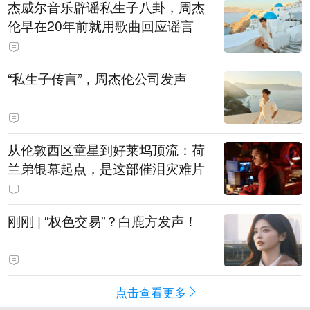
杰威尔音乐辟谣私生子八卦，周杰
伦早在20年前就用歌曲回应谣言
“私生子传言”，周杰伦公司发声
从伦敦西区童星到好莱坞顶流：荷
兰弟银幕起点，是这部催泪灾难片
刚刚 | “权色交易”？白鹿方发声！
点击查看更多