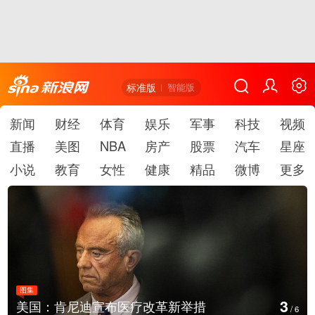
标准版
智能版
新闻
财经
体育
娱乐
军事
科技
视频
直播
美图
NBA
房产
股票
汽车
星座
小说
教育
女性
健康
精品
微博
更多
图集
4
美国：肯尼迪宣布医疗改革新举措
/
6