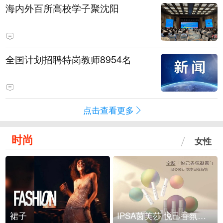
海内外百所高校学子聚沈阳
全国计划招聘特岗教师8954名
点击查看更多
时尚
女性
裙子
IPSA茵芙莎 悦己香氛凝露上市