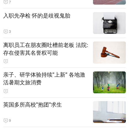
7
入职先孕检 怀的是歧视鬼胎
3
离职员工在朋友圈吐槽前老板 法院:
存在侵害其名誉权可能
亲子、研学体验持续"上新" 各地激
活暑期文旅消费
英国多所高校"抱团"求生
9