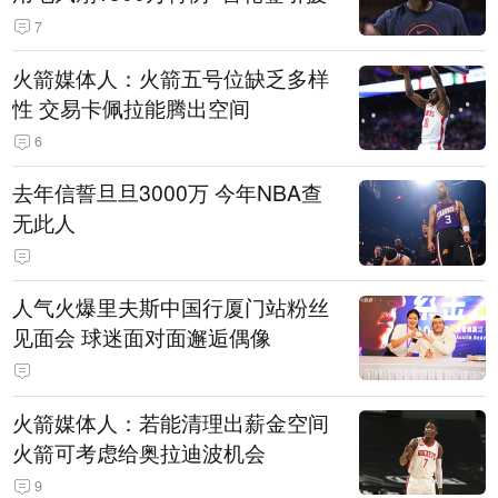
7
火箭媒体人：火箭五号位缺乏多样
性 交易卡佩拉能腾出空间
6
去年信誓旦旦3000万 今年NBA查
无此人
人气火爆里夫斯中国行厦门站粉丝
见面会 球迷面对面邂逅偶像
火箭媒体人：若能清理出薪金空间
火箭可考虑给奥拉迪波机会
9