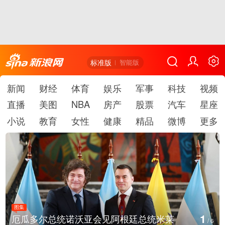
标准版
智能版
新闻
财经
体育
娱乐
军事
科技
视频
直播
美图
NBA
房产
股票
汽车
星座
小说
教育
女性
健康
精品
微博
更多
图集
2
厄瓜多尔总统诺沃亚会见阿根廷总统米莱
/
6