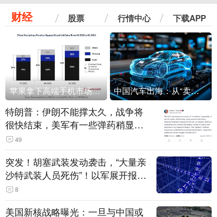
财经
股票
行情中心
下载APP
苹果拿下高端手机市场65%的份额：iPhone 17系列功不可没
中国汽车出海：从“卖出去”到“走进去”
特朗普：伊朗不能撑太久，战争将
很快结束，美军有一些弹药稍显紧
张！伊朗公布拟议的海峡管理文本
49
突发！胡塞武装发动袭击，“大量亲
沙特武装人员死伤”！以军展开报复
性空袭
8
美国新核战略曝光：一旦与中国或