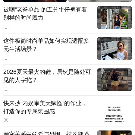
被嘲“老爸单品”的五分牛仔裤有着
别样的时尚魔力
这件极简时尚单品如何实现适配多
元生活场景？
2026夏天最火的鞋，居然是随处可
见的人字拖？
快来抄“内娱审美天赋怪”的作业，
打造你的专属氛围感
亲密关系中的爱与恐惧，被这部恐