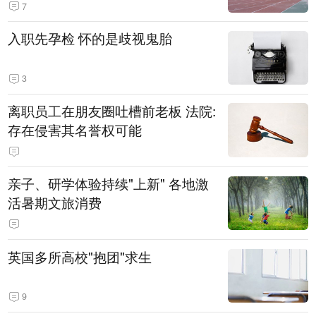
7
入职先孕检 怀的是歧视鬼胎
3
离职员工在朋友圈吐槽前老板 法院:
存在侵害其名誉权可能
亲子、研学体验持续"上新" 各地激
活暑期文旅消费
英国多所高校"抱团"求生
9