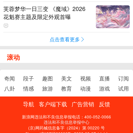
芙蓉梦华一日三变 《魔域》2026
花魁赛主题及限定外观首曝
点击查看更多
滚动
奇闻
段子
趣图
美文
视频
直播
订阅
八卦
情感
旅游
教育
动漫
游戏
试用
导航
客户端下载
广告营销
反馈
新浪网违法和不良信息举报电话：400-052-0066
违法和不良信息举报中心
(京)网药械信息备字（2024）第 00220 号