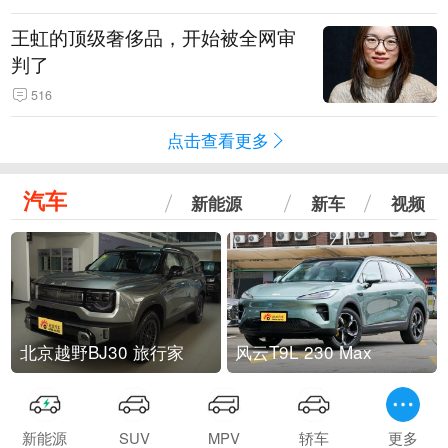
王虹的顶级奢侈品，开始被全网审
判了
516
点击查看更多
汽车
新能源
新车
视频
北京越野BJ30 旅行家
风云T9L 230 Max
新能源
SUV
MPV
轿车
更多