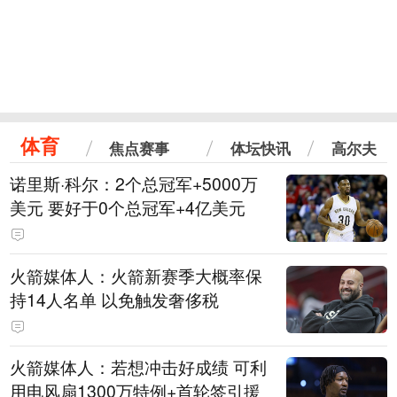
体育
焦点赛事
体坛快讯
高尔夫
诺里斯·科尔：2个总冠军+5000万
美元 要好于0个总冠军+4亿美元
火箭媒体人：火箭新赛季大概率保
持14人名单 以免触发奢侈税
火箭媒体人：若想冲击好成绩 可利
用电风扇1300万特例+首轮签引援