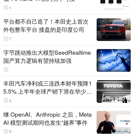
1
平台都不自己造了！本田史上首次
外包整车平台 接盘的是印度公司
7
字节跳动推出大模型SeedRealtime
国产算力逻辑有望持续加强
丰田汽车净利或三连跌本财年预降1
5.5% 上半年全球产销下滑在华少卖
14.3万辆
4
继 OpenAI、Anthropic 之后，Meta
AI 模型测试期间也发生“越界”事件
9