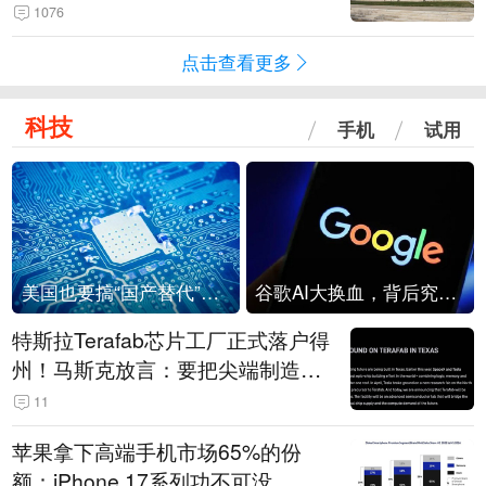
1076
点击查看更多
科技
手机
试用
美国也要搞“国产替代”？先算清三笔账
谷歌AI大换血，背后究竟发生了什么？
特斯拉Terafab芯片工厂正式落户得
州！马斯克放言：要把尖端制造带
回美国
11
苹果拿下高端手机市场65%的份
额：iPhone 17系列功不可没