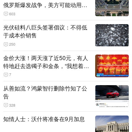
俄罗斯爆发战争，美方可能动用战
术核武器
603
光伏硅料八巨头签署倡议：不得低
于成本价销售
250
金价大涨！两天涨了近50元，有人
特地赶去选镯子和金条，“我想着买
起来可以保值，小批量进一些货”
7
从善如流？鸿蒙智行删除竹知了公
告
328
知情人士：沃什将准备在9月加息