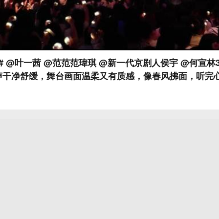
# @叶一茜 @范范范瑋琪 @新一代京剧人侯宇 @何宣林3
声干净舒缓，舞台画面温柔又有质感，像春风拂面，听完