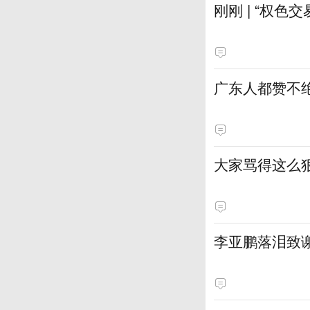
刚刚 | “权色
广东人都赞不绝
大家骂得这么狠
李亚鹏落泪致