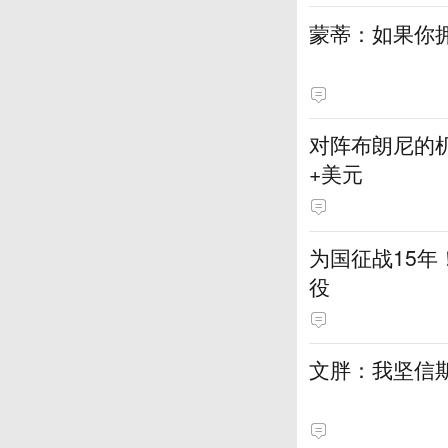
蒙蒂：如果你
对阵布朗尼的机
+美元
为国征战15年
役
文胖：我坚信