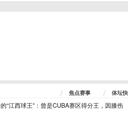
焦点赛事
体坛快
分的“江西球王”：曾是CUBA赛区得分王，因膝伤