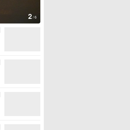
图集
2
美国：肯尼迪宣布医疗改革新举
/
6