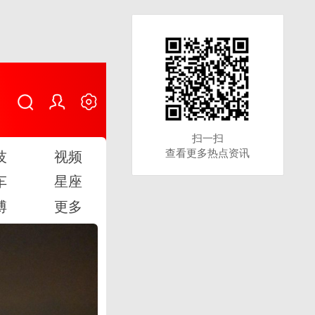
扫一扫
扫一扫
查看更多热点资讯
查看更多热点资讯
技
视频
车
星座
博
更多