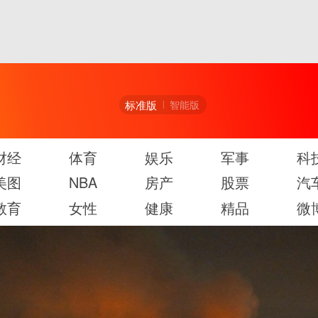
标准版
智能版
财经
体育
娱乐
军事
科
美图
NBA
房产
股票
汽
教育
女性
健康
精品
微