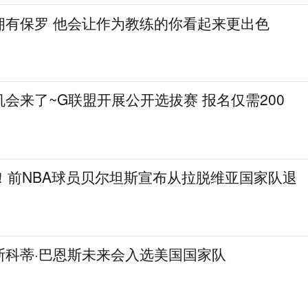
拥有保罗 他会让作为教练的你看起来更出色
会来了~G联盟开展公开选拔赛 报名仅需200
！前NBA球员贝尔坦斯宣布从拉脱维亚国家队退
斯科蒂·巴恩斯未来会入选美国国家队