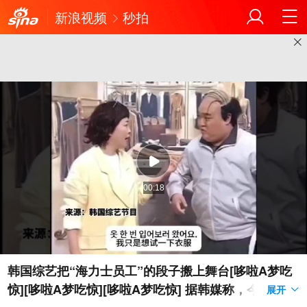
新浪视频
秒拍
00:18
韩国综艺把“海力士员工”的段子搬上舞台[哆啦A梦吃
惊][哆啦A梦吃惊][哆啦A梦吃惊] 据韩媒称，今年#SK
展开