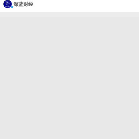
海力士人均奖金或超300万元#，明年人均会拿到将近
深蓝财经
610万人民币的奖金。离谱的是，这是阳光普照，包
括司机、前台、保安都有份…… 网友：找老公就找韩