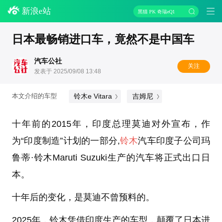
新浪e站
黑猫 PK 奇瑞eQ1
日本最畅销进口车，竟然不是中国车
汽车公社
关注
发表于 2025/09/08 13:48
铃木e Vitara
吉姆尼
本文介绍的车型
十年前的2015年，印度总理莫迪对外宣布，作
为“印度制造”计划的一部分,
铃木
汽车印度子公司玛
鲁蒂·铃木Maruti Suzuki生产的汽车将正式出口日
本。
十年后的变化，是莫迪不曾预料的。
2025年，铃木凭借印度生产的车型，颠覆了日本进