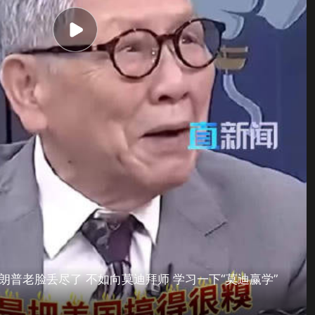
朗普老脸丢尽了 不如向莫迪拜师 学习一下“莫迪赢学”