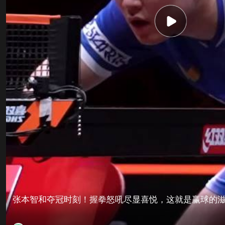
张本智和夺冠时刻！握拳怒吼尽显喜悦，这就是赢球的