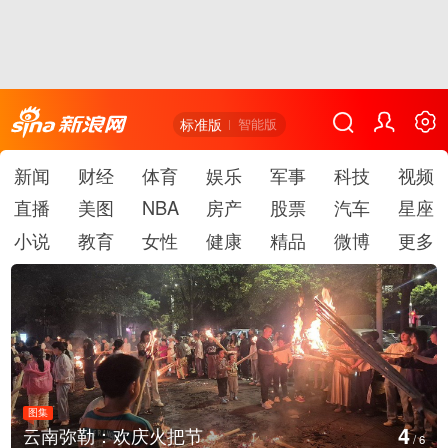
标准版
智能版
新闻
财经
体育
娱乐
军事
科技
视频
直播
美图
NBA
房产
股票
汽车
星座
小说
教育
女性
健康
精品
微博
更多
图集
4
云南弥勒：欢庆火把节
/
6