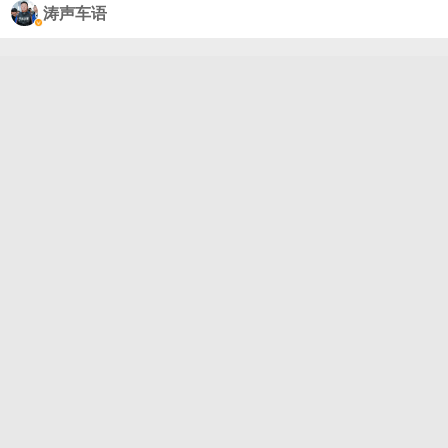
家里的丰田86开刀，扔掉死老硬的绞牙减震器，买套
涛声车语
KYB银桶装上，大尾牙配得高高的，赛段里必须挂上