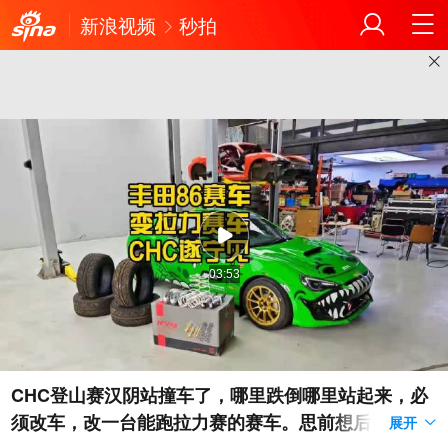
新浪视频
秒拍
03:53
CHC登山赛汉阴站撞车了，哪里跌倒哪里站起来，必
须改车，改一台能跑拉力赛的赛车。思前想后决定拿
展开